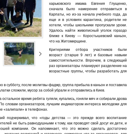
харьковского имама Евгения Глущенко,
сначала было намерение отправиться в
Карпаты, но из-за начала учебного года, да
еще и в условиях карантина, родители не
хотели, чтобы школьники пропускали уроки.
Удалось найти живописный уголок гораздо
ближе к Киеву — Коростышевский каньон,
что на Житомирщине.
Критериями отбора участников были
возраст (старше 9 лет) и базовые навыки
самостоятельности. Впрочем, в следующий
раз организаторы планируют разделение на
возрастные группы, чтобы разработать для
но в субботу, после молитвы-фаджр, группа прибыла в каньон и поставила
алатки сложили, мусор за собой убрали и отправились в Киев.
а остальное время ребята гуляли, купались, гоняли мяч и собирали дрова
. По словам организаторов, лучшим индикатором интереса молодежи для
 не «залипали» в телефонах.
ий подчеркивал, что «годы детства — это прежде всего воспитание
телей не быть равнодушными к тому, как проводят свой досуг их дети, и
ошей компании. Он напоминает, что это можно сделать достаточно