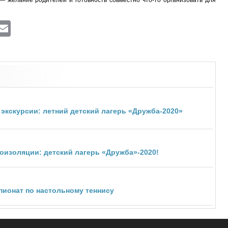
— желание родителей и готовность совместно что-то организовать для
ram
atsApp
Viber
Email
 экскурсии: летний детский лагерь «Дружба-2020»
моизоляции: детский лагерь «Дружба»-2020!
пионат по настольному теннису