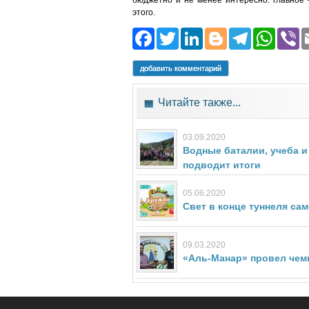
бюджетно и не менее интересно: главное 
этого.
Facebook
Twitter
LinkedIn
Blogger
Teleg
Wh
добавить комментарий
Читайте также...
03.09.2020
Водные баталии, учеба и
подводит итоги
05.06.2020
Свет в конце туннеля са
09.03.2020
«Аль-Манар» провел чем