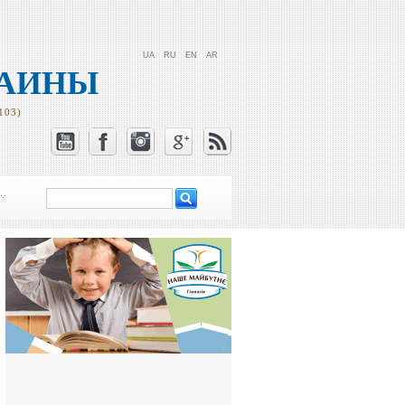
UA
RU
EN
AR
РАИНЫ
103)
Поиск
Форма поиска