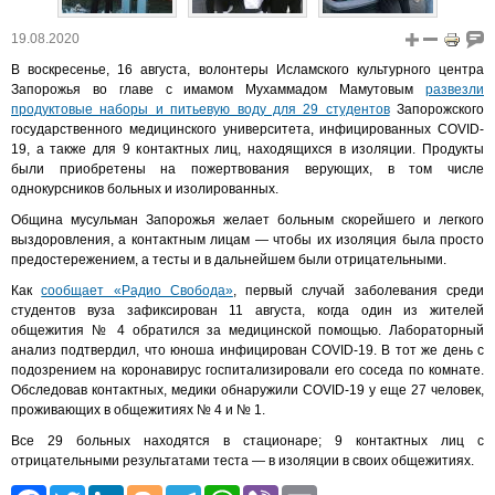
19.08.2020
В воскресенье, 16 августа, волонтеры Исламского культурного центра
Запорожья во главе с имамом Мухаммадом Мамутовым
развезли
продуктовые наборы и питьевую воду для 29 студентов
Запорожского
государственного медицинского университета, инфицированных COVID-
19, а также для 9 контактных лиц, находящихся в изоляции. Продукты
были приобретены на пожертвования верующих, в том числе
однокурсников больных и изолированных.
Община мусульман Запорожья желает больным скорейшего и легкого
выздоровления, а контактным лицам — чтобы их изоляция была просто
предостережением, а тесты и в дальнейшем были отрицательными.
Как
сообщает «Радио Свобода»
, первый случай заболевания среди
студентов вуза зафиксирован 11 августа, когда один из жителей
общежития № 4 обратился за медицинской помощью. Лабораторный
анализ подтвердил, что юноша инфицирован COVID-19. В тот же день с
подозрением на коронавирус госпитализировали его соседа по комнате.
Обследовав контактных, медики обнаружили COVID-19 у еще 27 человек,
проживающих в общежитиях № 4 и № 1.
Все 29 больных находятся в стационаре; 9 контактных лиц с
отрицательными результатами теста — в изоляции в своих общежитиях.