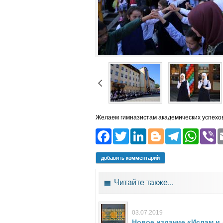
Желаем гимназистам академических успехов
Facebook
Twitter
LinkedIn
Blogger
Teleg
Wh
добавить комментарий
Читайте также...
03.07.2019
Новое издание «Ислам и 