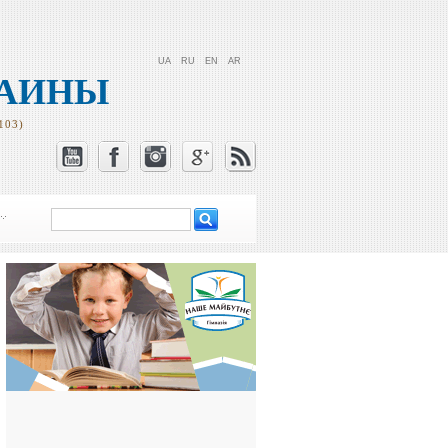
UA
RU
EN
AR
РАИНЫ
103)
Поиск
Форма поиска