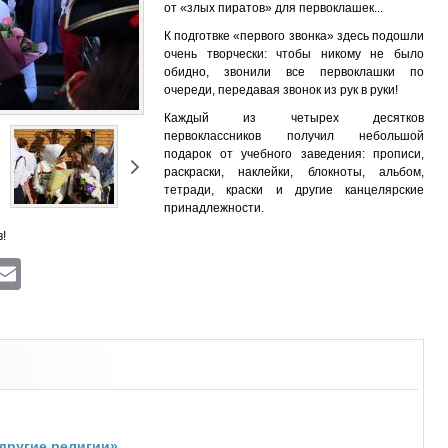
от «злых пиратов» для первоклашек...
К подготвке «первого звонка» здесь подошли
очень творчески: чтобы никому не было
обидно, звонили все первоклашки по
очереди, передавая звонок из рук в руки!
Каждый из четырех десятков
первоклассников получил небольшой
подарок от учебного заведения: прописи,
раскраски, наклейки, блокноты, альбом,
тетради, краски и другие канцелярские
принадлежности.
!
ram
atsApp
Viber
Email
другие религии»