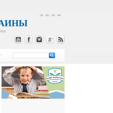
UA
RU
EN
AR
РАИНЫ
103)
Поиск
Форма поиска