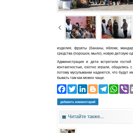
изделия, фрукты (бананы, яблоки, мандар
средства (порошок, мыло), новую детскую од
Администрация и дети встретили гостей
контактностью, охотно играли, общались 
потому мусульманки надеются, что будут 
бывать там как можно чаще.
Facebook
Twitter
LinkedIn
Blogger
Teleg
Wh
добавить комментарий
Читайте также...