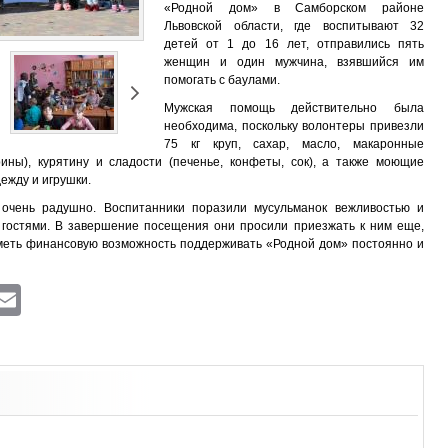
«Родной дом» в Самборском районе
Львовской области, где воспитывают 32
детей от 1 до 16 лет, отправились пять
женщин и один мужчина, взявшийся им
помогать с баулами.
Мужская помощь действительно была
необходима, поскольку волонтеры привезли
75 кг круп, сахар, масло, макаронные
ины), курятину и сладости (печенье, конфеты, сок), а также моющие
ежду и игрушки.
 очень радушно. Воспитанники поразили мусульманок вежливостью и
с гостями. В завершение посещения они просили приезжать к ним еще,
иметь финансовую возможность поддерживать «Родной дом» постоянно и
ram
atsApp
Viber
Email