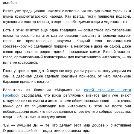
октября.
Визит уже традиционно начался с исполнения вживую гимна Украины и
гимна крымскотатарского народа. Как всегда, гости привезли подарки,
вкусности и мастер-классы, а еще — необходимые вещи и медикаменты.
Есть в этих визитах еще одна традиция — совместное приготовление
плова на всех, но на этот раз ее решили нарушить и провели мастер-
класс по приготовлению шаурмы. Каждый смог полакомиться
собственноручно сделанной порцией, а некоторые даже не одной. Даже
волонтеры повезли рецепт домой, порадовали семьи. Второй мастер-
класс, организованный волонтерами для воспитанников интерната, — по
выпечке круассанов.
Гости устроили для детей научное шоу, учили украшать кожу узорами из
хны, а девочкам даже сделали красивые прически, от чего маленькие
барышни пришли в восторг.
Волонтеры из Движения «Марьям» на
своей странице в сети
Facebook
рассказали, что из-за регулярных визитов дети уже знают
каждую из них по имени и имеют с ними общие воспоминания — это очень
важно для их социализации вне интерната. В этом же посте они
поблагодарили всех, кто присоединился к поездке, кто собирал средства,
вещи — обратились к каждому лично.
"Вы — лучшие! Вы — те, кто делает этот мир добрее и счастливее!
Огромное спасибо!» — подытожили организаторы.