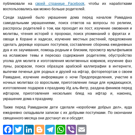
публиковали на
своей странице Facebook
, чтобы их наработками
воспользовались как можно больше родителей.
Среди заданий было украшение дома перед началом Рамадана
самодельными украшениями, поиск ответов на вопросы по религии,
расспросы родителей о том, как проходит их пост, изучение омовения и
молитвы, чтения историй о пророках, поиск упоминаний о фруктах и ​​
овощи в Коране и хадисах, изучение местных растений, предложение
сделать деревце хороших поступков, составление сборника ежедневных
дуа и их заучивания, помощь родным и близким, просмотр мультфильмов
на исламские темы и пересказ содержания родителям, обустройство
уголка для молитв и изготовления молитвенных ковриков, изучение фаз
луны, раскраски, поиск образцов арабской каллиграфии в интернете,
выпечки печенья для родных и друзей на ифтар, фоторепортаж о своем
Рамадане, изучение информации о ночи Предопределения, участие в
ночных молитвах со взрослыми, приготовление пищи для нуждающихся,
изготовление подарков к празднику Ид аль-Фитр, раздача фиников перед
ифтаром, приготовления нескольких блюд на ифтар и, наконец,
украшение дома к празднику.
Также перед Рамаданом дети сделали «коробочки добрых дел», куда
ежедневно складывали записки с их добрыми поступками. По окончании
священного месяца они достанут их и обсудят.
Facebook
Twitter
LinkedIn
Blogger
Telegram
WhatsApp
Viber
Email