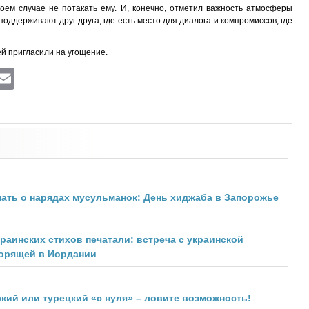
коем случае не потакать ему. И, конечно, отметил важность атмосферы
поддерживают друг друга, где есть место для диалога и компромиссов, где
й пригласили на угощение.
ram
atsApp
Viber
Email
ать о нарядах мусульманок: День хиджаба в Запорожье
раинских стихов печатали: встреча с украинской
ворящей в Иордании
ий или турецкий «с нуля» – ловите возможность!