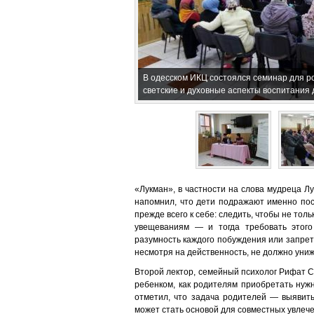
В одесском ИКЦ состоялся семинар для р
светские и духовные аспекты воспитания 
«Лукман», в частности на слова мудреца Л
напомнил, что дети подражают именно пос
прежде всего к себе: следить, чтобы не тол
увещеваниям — и тогда требовать этого
разумность каждого побуждения или запрет
несмотря на действенность, не должно уни
Второй лектор, семейный психолог Рифат Са
ребенком, как родителям приобретать нуж
отметил, что задача родителей — выявить
может стать основой для совместных увлече