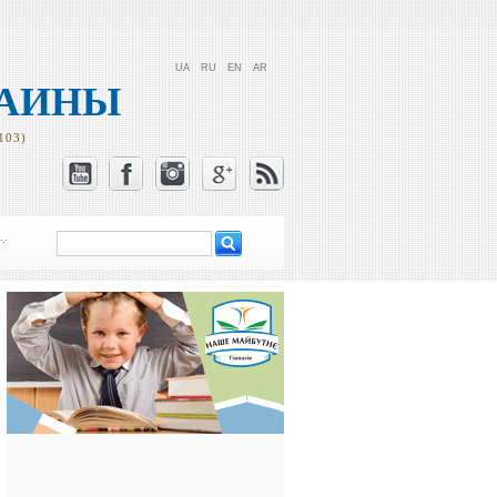
UA
RU
EN
AR
РАИНЫ
103)
Поиск
Форма поиска