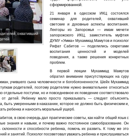
сформированной.
21 января в одесском ИКЦ состоялся
семинар для родителей, охвативший
светские и духовные аспекты воспитания.
Лекторы из Запорожья — имам мечети
одителей, охвативший
запорожского ИКЦ, заместитель муфтия
детей
ДУМУ «Умма» Мухаммад Мамутов и психолог
Рифат Сабитов — поделились секретами
воспитания ценностей и моделей
поведения, а также решения конкретных
проблем.
В первой лекции Мухаммад Мамутов
обратил внимание присутствующих на суру
укман, учившего сына человечности и богобоязненности. Шейх Мухаммад
тупкам родителей, поэтому родителям нужно внимательнее относиться
ько отдельные поступки, но и повседневное их поведение соответствовало
 от детей. Ребенку мало просто приказывать — следует объяснять
а, быть умеренными в наказании, которое не должно быть физическим и,
жать ребенка и наносить моральный ущерб.
битов, в свою очередь дал практические советы, как найти общий язык с
ные знания и навыки, и почему важно постоянное самообразование. Он
 склонности и способности ребенка, помочь их развить. К тому же это
ний и занятий. Психолог посоветовал уважать ребенка и прислушиваться