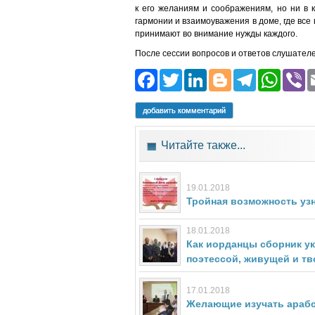
к его желаниям и соображениям, но ни в 
гармонии и взаимоуважения в доме, где все 
принимают во внимание нужды каждого.
После сессии вопросов и ответов слушателе
Facebook
Twitter
LinkedIn
Blogger
Teleg
Wh
добавить комментарий
Читайте также...
19.01.2018
Тройная возможность узн
18.01.2018
Как иорданцы сборник ук
поэтессой, живущей и т
17.01.2018
Желающие изучать арабск