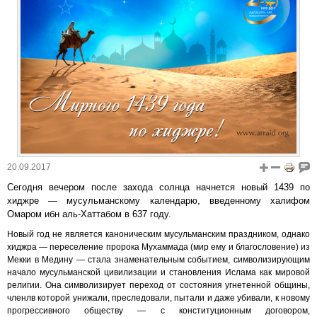
20.09.2017
Сегодня вечером после захода солнца начнется новый 1439 по
хиджре — мусульманскому календарю, введенному халифом
Омаром ибн аль-Хаттабом в 637 году.
Новый год не является каноническим мусульманским праздником, однако
хиджра — переселение пророка Мухаммада (мир ему и благословение) из
Мекки в Медину — стала знаменательным событием, символизирующим
начало мусульманской цивилизации и становления Ислама как мировой
религии. Она символизирует переход от состояния угнетенной общины,
членлв которой унижали, преследовали, пытали и даже убивали, к новому
прогрессивного обществу — с конституционным договором,