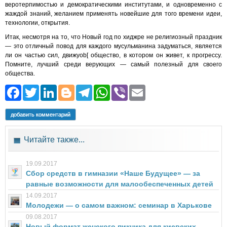
веротерпимостью и демократическими институтами, и одновременно с
жаждой знаний, желанием применять новейшие для того времени идеи,
технологии, открытия.
Итак, несмотря на то, что Новый год по хиджре не религиозный праздник
— это отличный повод для каждого мусульманина задуматься, является
ли он частью сил, движуob[ общество, в котором он живет, к прогрессу.
Помните, лучший среди верующих — самый полезный для своего
общества.
Facebook
Twitter
LinkedIn
Blogger
Telegram
WhatsApp
Viber
Email
добавить комментарий
Читайте также...
19.09.2017
Сбор средств в гимназии «Наше Будущее» — за
равные возможности для малообеспеченных детей
14.09.2017
Молодежи — о самом важном: семинар в Харькове
09.08.2017
Новый формат женского пикника для киевских