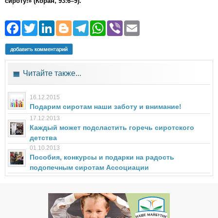
сироту!» (Коран, 93:6–9)
.
Facebook
Twitter
LinkedIn
Blogger
Telegram
WhatsApp
Viber
Email
добавить комментарий
Читайте также...
16.12.2015
Подарим сиротам наши заботу и внимание!
17.12.2013
Каждый может подсластить горечь сиротского
детства
01.10.2013
Пособия, конкурсы и подарки на радость
подопечным сиротам Ассоциации