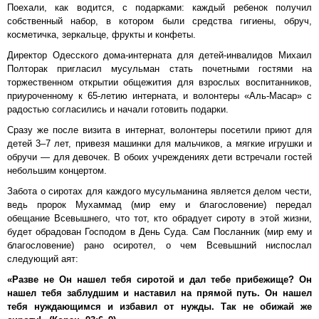
Поехали, как водится, с подарками: каждый ребенок получил
собственный набор, в котором были средства гигиены, обруч,
косметичка, зеркальце, фрукты и конфеты.
Директор Одесского дома-интерната для детей-инвалидов Михаил
Полторак пригласил мусульман стать почетными гостями на
торжественном открытии общежития для взрослых воспитанников,
приуроченному к 65-летию интерната, и волонтеры «Аль-Масар» с
радостью согласились и начали готовить подарки.
Сразу же после визита в интернат, волонтеры посетили приют для
детей 3–7 лет, привезя машинки для мальчиков, а мягкие игрушки и
обручи — для девочек. В обоих учреждениях дети встречали гостей
небольшим концертом.
Забота о сиротах для каждого мусульманина является делом чести,
ведь пророк Мухаммад (мир ему и благословение) передал
обещание Всевышнего, что тот, кто обрадует сироту в этой жизни,
будет обрадован Господом в День Суда. Сам Посланник (мир ему и
благословение) рано осиротел, о чем Всевышний ниспослал
следующий аят:
«Разве не Он нашел тебя сиротой и дал тебе прибежище? Он
нашел тебя заблудшим и наставил на прямой путь. Он нашел
тебя нуждающимся и избавил от нужды. Так не обижай же