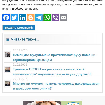
обсуждения: как изменится их жизнь с введением должности советника
городского главы по этническим вопросам, и как это повлияет на диалог
власти и общественности.
Facebook
Twitter
LinkedIn
Blogger
Telegram
WhatsApp
Viber
Email
добавить комментарий
Читайте также...
15.02.2016
Немецкие мусульмане протягивают руку помощи
единоверцам-крымцам
11.02.2016
Тренинги ПРООН по развитию социальной
сплоченности: научился сам — научи другого!
29.01.2016
Многие ли сумеют помочь человеку, находящемуся
в шоковом состоянии?