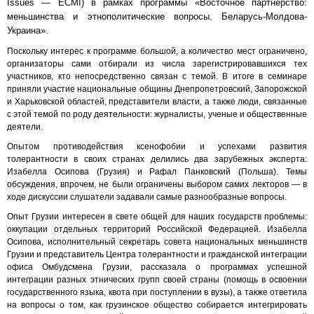
Issues — ECMI) в рамках программы «Восточное партнерство:
меньшинства и этнополитические вопросы. Беларусь-Молдова-
Украина».
Поскольку интерес к программе большой, а количество мест ограничено,
организаторы сами отбирали из числа зарегистрировавшихся тех
участников, кто непосредственно связан с темой. В итоге в семинаре
приняли участие национальные общины Днепропетровский, Запорожской
и Харьковской областей, представители власти, а также люди, связанные
с этой темой по роду деятельности: журналисты, ученые и общественные
деятели.
Опытом противодействия ксенофобии и успехами развития
толерантности в своих странах делились два зарубежных эксперта:
Изабелла Осипова (Грузия) и Рафал Панковский (Польша). Темы
обсуждения, впрочем, не были ограничены выбором самих лекторов — в
ходе дискуссии слушатели задавали самые разнообразные вопросы.
Опыт Грузии интересен в свете общей для наших государств проблемы:
оккупации отдельных территорий Российской Федерацией. Изабелла
Осипова, исполнительный секретарь совета национальных меньшинств
Грузии и представитель Центра толерантности и гражданской интеграции
офиса Омбудсмена Грузии, рассказала о программах успешной
интеграции разных этнических групп своей страны (помощь в освоении
государственного языка, квота при поступлении в вузы), а также ответила
на вопросы о том, как грузинское общество собирается интегрировать