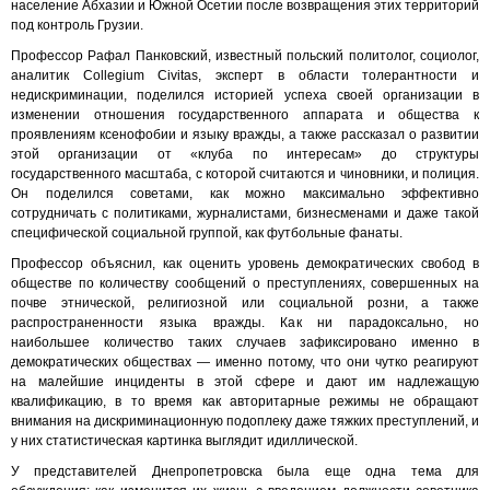
население Абхазии и Южной Осетии после возвращения этих территорий
под контроль Грузии.
Профессор Рафал Панковский, известный польский политолог, социолог,
аналитик Collegium Civitas, эксперт в области толерантности и
недискриминации, поделился историей успеха своей организации в
изменении отношения государственного аппарата и общества к
проявлениям ксенофобии и языку вражды, а также рассказал о развитии
этой организации от «клуба по интересам» до структуры
государственного масштаба, с которой считаются и чиновники, и полиция.
Он поделился советами, как можно максимально эффективно
сотрудничать с политиками, журналистами, бизнесменами и даже такой
специфической социальной группой, как футбольные фанаты.
Профессор объяснил, как оценить уровень демократических свобод в
обществе по количеству сообщений о преступлениях, совершенных на
почве этнической, религиозной или социальной розни, а также
распространенности языка вражды. Как ни парадоксально, но
наибольшее количество таких случаев зафиксировано именно в
демократических обществах — именно потому, что они чутко реагируют
на малейшие инциденты в этой сфере и дают им надлежащую
квалификацию, в то время как авторитарные режимы не обращают
внимания на дискриминационную подоплеку даже тяжких преступлений, и
у них статистическая картинка выглядит идиллической.
У представителей Днепропетровска была еще одна тема для