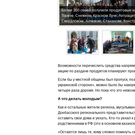
Более 300 семей получили продуктовые н
Торезе, Снежном, Красном Луче, Антрацит
Свердловске, Алчевске, Стаханове, Конст
Возможности перечислить средства напрям
акцию по раздаче продуктов планируют про
Если бы у местной общины был пропуск, по
украинской стороне», можно было бы накорми
четыре раза дороже. Но пока что это невоз
А что делать молодым?
Как и остальные жители региона, мусульман
Донбасского регионального представитель
оставить свои дома и уехать. Кто-то уехал 
родственникам в РФ (это в основном казанск
«Остаются лишь те, кому сложно покинуть св