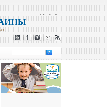
UA
RU
EN
AR
РАИНЫ
103)
Поиск
Форма поиска