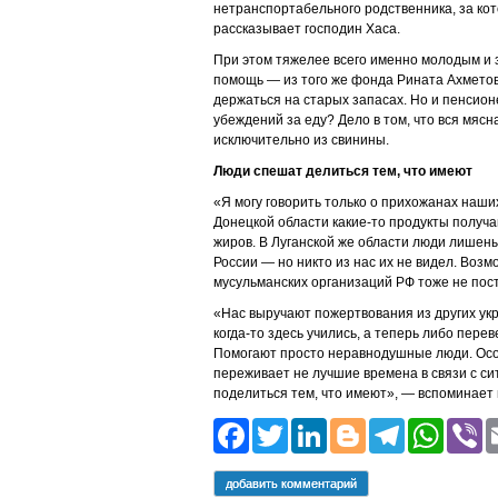
нетранспортабельного родственника, за ко
рассказывает господин Хаса.
При этом тяжелее всего именно молодым и 
помощь — из того же фонда Рината Ахмето
держаться на старых запасах. Но и пенсион
убеждений за еду? Дело в том, что вся мяс
исключительно из свинины.
Люди спешат делиться тем, что имеют
«Я могу говорить только о прихожанах наши
Донецкой области какие-то продукты получа
жиров. В Луганской же области люди лишены 
России — но никто из нас их не видел. Во
мусульманских организаций РФ тоже не пост
«Нас выручают пожертвования из других укр
когда-то здесь учились, а теперь либо пере
Помогают просто неравнодушные люди. Особ
переживает не лучшие времена в связи с си
поделиться тем, что имеют», — вспоминает 
Facebook
Twitter
LinkedIn
Blogger
Teleg
Wh
добавить комментарий