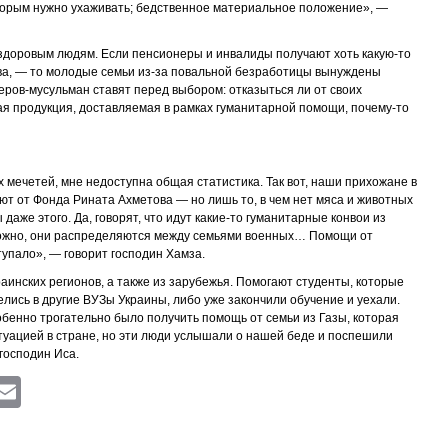
торым нужно ухаживать; бедственное материальное положение», —
здоровым людям. Если пенсионеры и инвалиды получают хоть какую-то
ва, — то молодые семьи из-за повальной безработицы вынуждены
еров-мусульман ставят перед выбором: отказыться ли от своих
ная продукция, доставляемая в рамках гуманитарной помощи, почему-то
х мечетей, мне недоступна общая статистика. Так вот, наши прихожане в
ют от Фонда Рината Ахметова — но лишь то, в чем нет мяса и животных
даже этого. Да, говорят, что идут какие-то гуманитарные конвои из
зможно, они распределяются между семьями военных… Помощи от
упало», — говорит господин Хамза.
аинских регионов, а также из зарубежья. Помогают студенты, которые
велись в другие ВУЗы Украины, либо уже закончили обучение и уехали.
енно трогательно было получить помощь от семьи из Газы, которая
туацией в стране, но эти люди услышали о нашей беде и поспешили
господин Иса.
ram
atsApp
Viber
Email