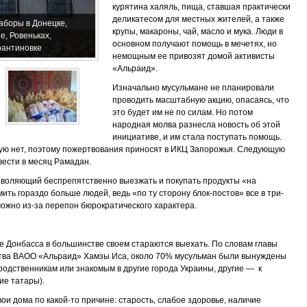
курятина халяль, пища, ставшая практически
деликатесом для местных жителей, а также
аборы в Донецке,
крупы, макароны, чай, масло и мука. Люди в
е, Ровеньках,
основном получают помощь в мечетях, но
рантиновке
немощным ее привозят домой активисты
«Альраид».
Изначально мусульмане не планировали
проводить масштабную акцию, опасаясь, что
это будет им не по силам. Но потом
народная молва разнесла новость об этой
инициативе, и им стала поступать помощь.
ую нет, поэтому пожертвования приносят в ИКЦ Запорожья. Следующую
вести в месяц Рамадан.
зволяющий беспрепятственно выезжать и покупать продукты «на
ть гораздо больше людей, ведь «по ту сторону блок-постов» все в три-
можно из-за перепон бюрократического характера.
е Донбасса в большинстве своем стараются выехать. По словам главы
ства ВАОО «Альраид» Хамзы Иса, около 70% мусульман были вынуждены
к родственникам или знакомым в другие города Украины, другие — к
ие татары).
ои дома по какой-то причине: старость, слабое здоровье, наличие