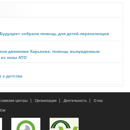
 Будущее» собрали помощь для детей-переселенцев
ском движении Харькова: помощь вынужденным
 из зоны АТО
 с детства
сламские центры
Организации
Деятельность
О нас
рсы