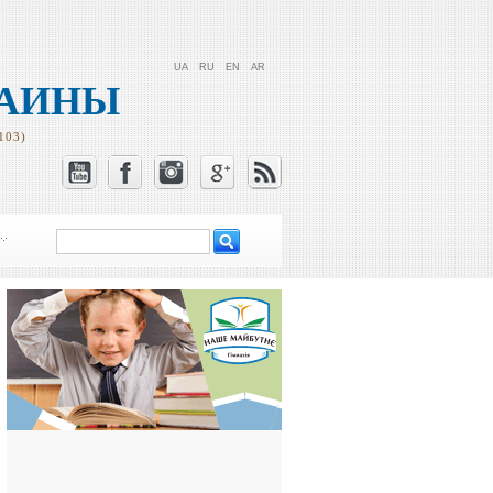
UA
RU
EN
AR
РАИНЫ
103)
Поиск
Форма поиска