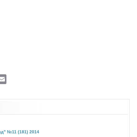
ram
atsApp
Viber
Email
д" №11 (181) 2014