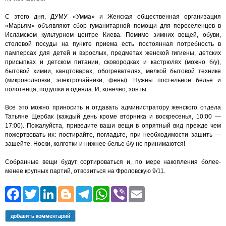
С этого дня, ДУМУ «Умма» и Женская общественная организация
«Марьям» объявляют сбор гуманитарной помощи для переселенцев в
Исламском культурном центре Киева. Помимо зимних вещей, обуви,
столовой посуды на пункте приема есть постоянная потребность в
памперсах для детей и взрослых, предметах женской гигиены, детских
присыпках и детском питании, сковородках и кастрюлях (можно б/у),
бытовой химии, канцтоварах, обогревателях, мелкой бытовой технике
(микроволновки, электрочайники, фены). Нужны постельное белье и
полотенца, подушки и одеяла. И, конечно, зонты.
Все это можно приносить и отдавать администратору женского отдела
Татьяне Щербак (каждый день кроме вторника и воскресенья, 10:00 —
17:00). Пожалуйста, приведите ваши вещи в опрятный вид прежде чем
пожертвовать их: постирайте, погладьте, при необходимости зашить —
зашейте. Носки, колготки и нижнее белье б/у не принимаются!
Собранные вещи будут сортироваться и, по мере накопления более-
менее крупных партий, отвозиться на Фроловскую 9/11.
Facebook
Twitter
LinkedIn
Blogger
Telegram
WhatsApp
Viber
Email
добавить комментарий