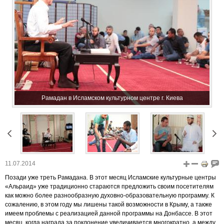
Рамадан в Исламском культурном центре г. Киева
11.07.2014
Позади уже треть Рамадана. В этот месяц Исламские культурные центры
«Альраид» уже традиционно стараются предложить своим посетителям
как можно более разнообразную духовно-образовательную программу. К
сожалению, в этом году мы лишены такой возможности в Крыму, а также
имеем проблемы с реализацией данной программы на Донбассе. В этот
месяц, когда награда за поклонение увеличивается многократно, а между