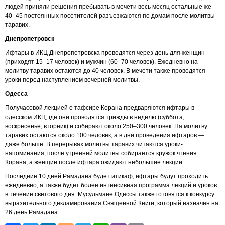
людей приняли решения пребывать в мечети весь месяц остальные же
40–45 постоянных посетителей разъезжаются по домам после молитвы
таравих.
Днепропетровск
Ифтары в ИКЦ Днепропетровска проводятся через день для женщин
(приходят 15–17 человек) и мужчин (60–70 человек). Ежедневно на
молитву таравих остаются до 40 человек. В мечети также проводятся
уроки перед наступлением вечерней молитвы.
Одесса
Получасовой лекцией о тафсире Корана предваряются ифтары в
одесском ИКЦ, где они проводятся трижды в неделю (суббота,
воскресенье, вторник) и собирают около 250–300 человек. На молитву
таравих остаются около 100 человек, а в дни проведения ифтаров —
даже больше. В перерывах молитвы таравих читаются уроки-
напоминания, после утренней молитвы собирается кружок чтения
Корана, а женщин после ифтара ожидают небольшие лекции.
Последние 10 дней Рамадана будет итикаф; ифтары будут проходить
ежедневно, а также будет более интенсивная программа лекций и уроков
в течение светового дня. Мусульмане Одессы также готовятся к конкурсу
выразительного декламирования Священной Книги, который назначен на
26 день Рамадана.