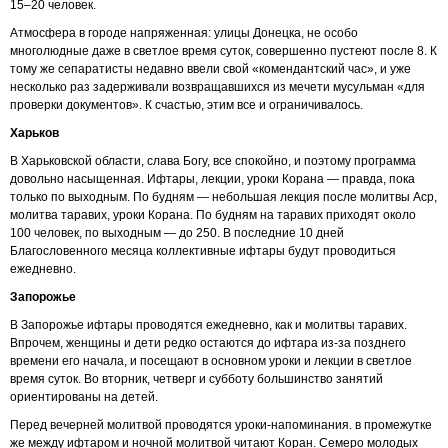
15–20 человек.
Атмосфера в городе напряженная: улицы Донецка, не особо
многолюдные даже в светлое время суток, совершенно пустеют после 8. К
тому же сепаратисты недавно ввели свой «комендантский час», и уже
несколько раз задерживали возвращавшихся из мечети мусульман «для
проверки документов». К счастью, этим все и ограничивалось.
Харьков
В Харьковской области, слава Богу, все спокойно, и поэтому программа
довольно насыщенная. Ифтары, лекции, уроки Корана — правда, пока
только по выходным. По будням — небольшая лекция после молитвы Аср,
молитва таравих, уроки Корана. По будням на таравих приходят около
100 человек, по выходным — до 250. В последние 10 дней
Благословенного месяца коллективные ифтары будут проводиться
ежедневно.
Запорожье
В Запорожье ифтары проводятся ежедневно, как и молитвы таравих.
Впрочем, женщины и дети редко остаются до ифтара из-за позднего
времени его начала, и посещают в основном уроки и лекции в светлое
время суток. Во вторник, четверг и субботу большинство занятий
ориентированы на детей.
Перед вечерней молитвой проводятся уроки-напоминания. в промежутке
же между ифтаром и ночной молитвой читают Коран. Семеро молодых