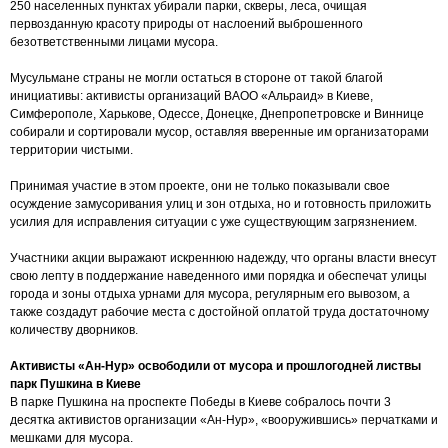
250 населенных пунктах убирали парки, скверы, леса, очищая
первозданную красоту природы от наслоений выброшенного
безответственными лицами мусора.
Мусульмане страны не могли остаться в стороне от такой благой
инициативы: активисты организаций ВАОО «Альраид» в Киеве,
Симферополе, Харькове, Одессе, Донецке, Днепропетровске и Виннице
собирали и сортировали мусор, оставляя вверенные им организаторами
территории чистыми.
Принимая участие в этом проекте, они не только показывали свое
осуждение замусоривания улиц и зон отдыха, но и готовность приложить
усилия для исправления ситуации с уже существующим загрязнением.
Участники акции выражают искреннюю надежду, что органы власти внесут
свою лепту в поддержание наведенного ими порядка и обеспечат улицы
города и зоны отдыха урнами для мусора, регулярным его вывозом, а
также создадут рабочие места с достойной оплатой труда достаточному
количеству дворников.
Активисты «Ан-Нур» освободили от мусора и прошлогодней листвы
парк Пушкина в Киеве
В парке Пушкина на проспекте Победы в Киеве собралось почти 3
десятка активистов организации «Ан-Нур», «вооружившись» перчатками и
мешками для мусора.