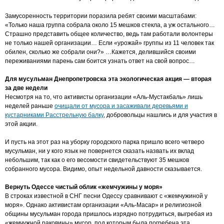
Замусоренность территории поразила ребят своими масштабами:
«Только наша группа собрала около 15 мешков стекла, а уж остального…
Страшно представить общее количество, ведь там работали волонтеры
не только нашей организации… Если «урожай» группы из 11 человек так
обилен, сколько же собрали они?»
…Кажется, делившийся своими
переживаниями парень сам боится узнать ответ на свой вопрос…
Для мусульман Днепропетровска эта экологическая акция — вторая
за две недели
Несмотря на то, что активисты организации «Аль-Мустакбаль» лишь
неделей раньше
очищали от мусора и засаживали деревьями и
кустарниками Расстрельную балку
, добровольцы нашлись и для участия в
этой акции.
И пусть на этот раз на уборку городского парка пришло всего четверо
мусульман, ни у кого язык не повернется сказать назвать их вклад
небольшим, так как о его весомости свидетельствуют 35 мешков
собранного мусора. Видимо, опыт недельной давности сказывается.
Вернуть Одессе чистый облик «жемчужины у моря»
В строках известной в СНГ песни Одессу сравнивают с «жемчужиной у
моря». Однако активистам организации «Аль-Масар» и религиозной
общины мусульман города пришлось изрядно потрудиться, выгребая из
«жемчужной раковины» мусор, под которым была погребена эта