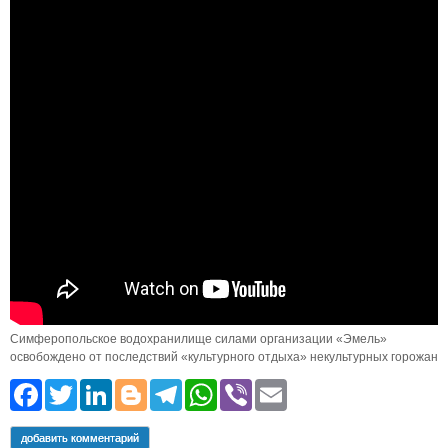
Симферопольское водохранилище силами организации «Эмель»
освобождено от последствий «культурного отдыха» некультурных горожан
Facebook
Twitter
LinkedIn
Blogger
Telegram
WhatsApp
Viber
Email
добавить комментарий