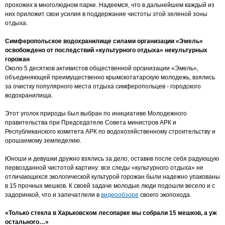
прохожих в многолюдном парке. Надеемся, что в дальнейшем каждый из
них приложит свои усилия в поддержание чистоты этой зеленой зоны
отдыха.
Симферопольское водохранилище силами организации «Эмель»
освобождено от последствий «культурного отдыха» некультурных
горожан
Около 5 десятков активистов общественной организации «Эмель»,
объединяющей преимущественно крымскотатарскую молодежь, взялись
за очистку популярного места отдыха симферопольцев - городского
водохранилища.
Этот уголок природы был выбран по инициативе Молодежного
правительства при Председателе Совета министров АРК и
Республиканского комитета АРК по водохозяйственному строительству и
орошаемому земледелию.
Юноши и девушки дружно взялись за дело, оставив после себя радующую
первозданной чистотой картину: все следы «культурного отдыха» не
отличающихся экологической культурой горожан были надежно упакованы
в 15 прочных мешков. К своей задаче молодые люди подошли весело и с
задоринкой, что и запечатлели в
видеообзоре
своего экопохода.
«Только стекла в Харьковском лесопарке мы собрали 15 мешков, а уж
остального…»