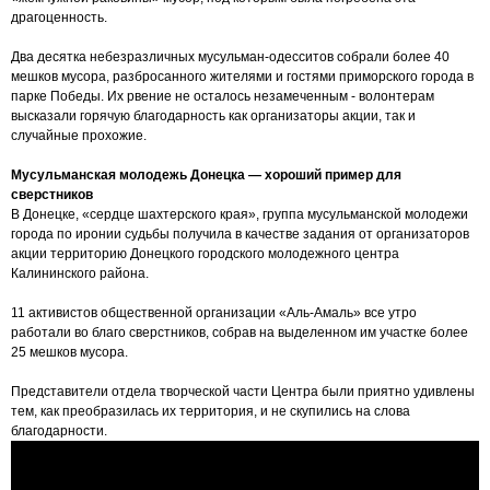
драгоценность.
Два десятка небезразличных мусульман-одесситов собрали более 40
мешков мусора, разбросанного жителями и гостями приморского города в
парке Победы. Их рвение не осталось незамеченным - волонтерам
высказали горячую благодарность как организаторы акции, так и
случайные прохожие.
Мусульманская молодежь Донецка — хороший пример для
сверстников
В Донецке, «сердце шахтерского края», группа мусульманской молодежи
города по иронии судьбы получила в качестве задания от организаторов
акции территорию Донецкого городского молодежного центра
Калининского района.
11 активистов общественной организации «Аль-Амаль» все утро
работали во благо сверстников, собрав на выделенном им участке более
25 мешков мусора.
Представители отдела творческой части Центра были приятно удивлены
тем, как преобразилась их территория, и не скупились на слова
благодарности.