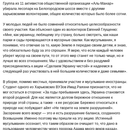
Группа из 11 активистов общественной организации «Аль-Манар»
убирала лесопарк на Белогородском шоссе вместе с другими
харьковскими волонтерами, общее количество которых было более сотни.
У молодых людей не было сомнений относительно целесообразности
своего участия. Как объяснил один из волонтеров Евгений Глущенко:
«Мне, как украинцу, любящему эту страну, больно смотреть, как наши
парки и сады превращаются в мусорные свалки. Как мусульманин, я
понимаю, что отвечаю за то, какую Землю я передаю своим детям, и знаю,
что обязательно буду за это спрошен. Я верю, что если каждый человек
уберет мусор на своем пути, то от этого мир станет не только чище, но и
лучше во всех отношениях. Мы с удовольствием и без раздумий
присоединились к акции «Сделаем Украину чистой» и надеемся в
следующий раз участвовать в ней большим количеством и даже семьями».
В уборке, помимо местных, принимали участие и мусульмане-иностранцы.
Студент одного из Харьковских ВУЗов Имад Раяхни признается, что не
мог остаться в стороне: «За годы пребывания здесь, Украина становится
второй родиной. Для нас является долгом бережное отношение к
природе этой страны, а также - к ее ресурсам. Бережно относиться к
природе нас побуждает айят «Не творите на земле разрушений».
Засорение всего вокруг — это и есть разрушение баланса, созданного
Всевышним. Именно поэтому мы пришли на эту акцию. Истинный
мусульманин осознает, что таким образом он очищает то, что дано в
пользование человечеству через пророка Адама много веков назад».