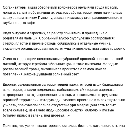
Организаторы акции обеспечили волонтеров орудиями труда (грабли,
лопаты, тачки) и обозначили их участок работы: территория начиналась
сразу за памятником Пушкину, и заканчивалась у стен расположенного в
глубине парка кафе.
Видя энтузиазм взрослых, за работу принялись и пришедшие с
родителями малыши. Собранный мусор скурпулезно сортировался:
стекло, пластик и прочие отходы собирались в отдельные кучи на
указанном организаторами месте, откуда их впоследствии вывез грузовик.
Очистка территории осложнялась неубранной прошлой осенью опавшей
листвой, которую сгребали в большие кучи и тоже вывозили. Молодые
ростки зеленой травы, пытавшиеся пробиться с самого начала
потепления, наконец увидели солнечный свет.
Дворник, закрепленная за территорией парка, от всей души благодарила
волонтеров, а также поделилась наболевшим: «Мизерная зарплата,
сокращение штата, закрепление за каждым оставшимся сотрудником
огромной территории, которую один человек просто не в силах тщательно
убирать, практически полное отсутствие урн в парке (они есть только
возле скамеек), из-за чего люди бросают обертки, обломки и пустые
бутылки прямо в зелень, под деревья…»
Приятно, что усилия волонтеров не остались без положительного отклика