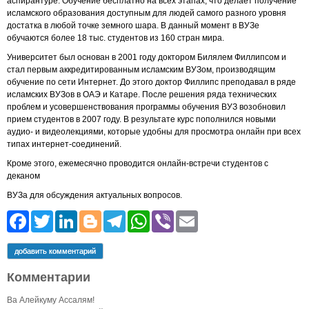
аспирантуре. Обучение бесплатно на всех этапах, что делает получение
исламского образования доступным для людей самого разного уровня
достатка в любой точке земного шара. В данный момент в ВУЗе
обучаются более 18 тыс. студентов из 160 стран мира.
Университет был основан в 2001 году доктором Билялем Филлипсом и
стал первым аккредитированным исламским ВУЗом, производящим
обучение по сети Интернет. До этого доктор Филлипс преподавал в ряде
исламских ВУЗов в ОАЭ и Катаре. После решения ряда технических
проблем и усовершенствования программы обучения ВУЗ возобновил
прием студентов в 2007 году. В результате курс пополнился новыми
аудио- и видеолекциями, которые удобны для просмотра онлайн при всех
типах интернет-соединений.
Кроме этого, ежемесячно проводится онлайн-встречи студентов с
деканом
ВУЗа для обсуждения актуальных вопросов.
Facebook
Twitter
LinkedIn
Blogger
Telegram
WhatsApp
Viber
Email
добавить комментарий
Комментарии
Ва Алейкуму Ассалям!