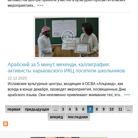
активистов центра приняли участие в культурно-просветительских
мероприятиях...
>>>
Арабский за 5 минут, мехенди, каллиграфия:
активисты харьковского ИКЦ посетили школьников
22.12.2020
Исламские культурные центры, входящие в ОСВА «Альраид», как
всегда в конце декабря, проводят мероприятия, посвященные Дню
арабского языка. Они неизменно привлекают внимание тех, кто...
>>>
Страницы
первая
предыдущая
…
3
4
5
6
7
8
9
10
11
…
вперёд
последняя