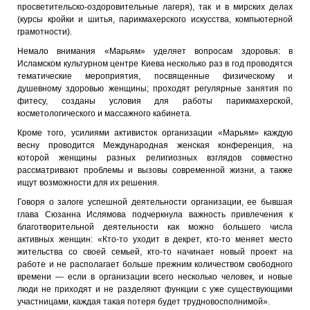
просветительско-оздоровительные лагеря), так и в мирских делах
(курсы кройки и шитья, парикмахерского искусства, компьютерной
грамотности).
Немало внимания «Марьям» уделяет вопросам здоровья: в
Исламском культурном центре Киева несколько раз в год проводятся
тематические мероприятия, посвященные физическому и
душевному здоровью женщины; проходят регулярные занятия по
фитесу, созданы условия для работы парикмахерской,
косметологического и массажного кабинета.
Кроме того, усилиями активисток организации «Марьям» каждую
весну проводится Международная женская конференция, на
которой женщины разных религиозных взглядов совместно
рассматривают проблемы и вызовы современной жизни, а также
ищут возможности для их решения.
Говоря о залоге успешной деятельности организации, ее бывшая
глава Сюзанна Ислямова подчеркнула важность привлечения к
благотворительной деятельности как можно большего числа
активных женщин: «Кто-то уходит в декрет, кто-то меняет место
жительства со своей семьей, кто-то начинает новый проект на
работе и не располагает больше прежним количеством свободного
времени — если в организации всего несколько человек, и новые
люди не приходят и не разделяют функции с уже существующими
участницами, каждая такая потеря будет трудновосполнимой».