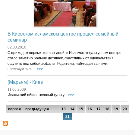
В Киевском исламском центре прошел семейный
семинар
02.03.2010
С приходом первых теплых дней, в Исламском культурном центре
стало заметно больше детишек, счастливых от удовольствия
ощутить под собой асфальт. Родители, наблюдая за ними,
наслаждались ...
>>>
(Марьям) - Киев
11.06.2009
Исламский общественный культу...
>>>
Страницы
первая
предыдущая
…
13
14
15
16
17
18
19
20
21