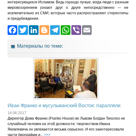
интересующихся Исламом. Ведь гораздо лучше, когда люди с разным
мировоззрением узнают друг о друге непосредственно — не
исключительно из СМИ, которые часто распространяют стереотипы
и предубеждения.
Facebook
Twitter
LinkedIn
Blogger
Telegram
WhatsApp
Viber
Email
Материалы по теме:
Иван Франко и мусульманский Восток: параллели
16.06.2017
Директор Дома Франко (Franko House) во Львове Богдан Тихолоз не
случайный человек на этой должности: творчеством Ивана
Яковлевича он увлекается весьма серьезно. И его заинтересовали
части биографии и...
>>>