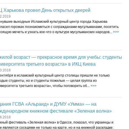
Ц Харькова провел День открытых дверей
2.2019
инувшие выходные Исламский культурный центр города Харькова
гласил горожан познакомиться с согражданами-мусульманами, посетить
оящую мечеть и узнать кое-что о культуре мусульманских народов...
>>>
илой возраст — прекрасное время для учебы: студенты
иверситета третьего возраста» в ИКЦ Киева
0.2018
ентября в исламский культурный центр столицы пришли не только
одые студенты, но и студенты пожилые — целая группа из
верситета третьего возраста», чтобы поговорить об...
>>>
дания ГСВА «Альраид» и ДУМУ «Умма» — на
ждународном книжном фестивале «Зеленая волна»
8.2018
жный фестиваль «Зеленая волна» в Одессе, показал, что украинцы и
и являются соседями не только на карте, но и на книжной раскладке: