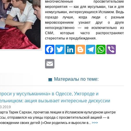
многочисленные просветительские
мероприятия — как для мусульман, так и для
немусульман, интересующихся Исламом. Ведь
гораздо лучше, когда люди с разным
мировоззрением узнают друг о друге
непосредственно — не исключительно из
СМИ, которые часто распространяют
стереотипы и предубеждения.
Facebook
Twitter
LinkedIn
Blogger
Telegra
What
Vib
Email
Материалы по теме:
роси у мусульманина» в Одессе, Ужгороде и
ельницком: акция вызывает интересные дискуссии
3.2019
арта Тарик Сархан, прочитав лекции в Исламском культурном центре
сы, отправился на улицы города с просветительской акцией — в
овождении своих детей («Они родились и выросли в...
>>>