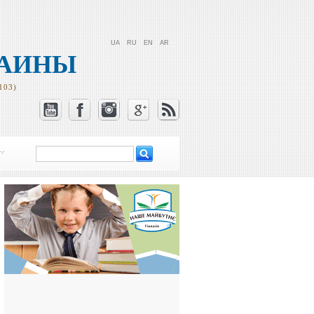
UA
RU
EN
AR
РАИНЫ
103)
Поиск
Форма поиска