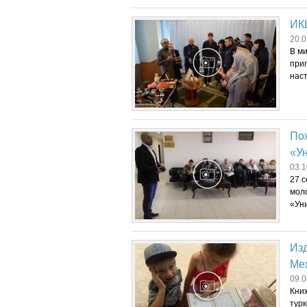
ИК
20.0
В м
при
наст
Пож
«Ун
03.1
27 с
мол
«Уни
Из
Ме
09.0
Кни
турк