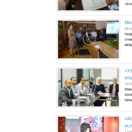
«Ісл
Ме
06.0
Неф
отм
меж
«У
ког
14.0
Има
озн
пре
«Ко
исл