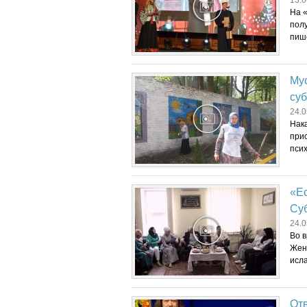
13.0
На «
пол
пише
Мус
суб
24.0
Нак
прис
псих
«Ес
Су
24.0
Во в
Жен
исла
От