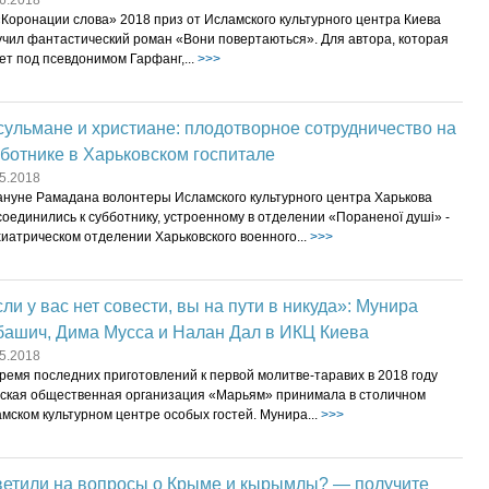
6.2018
Коронации слова» 2018 приз от Исламского культурного центра Киева
учил фантастический роман «Вони повертаються». Для автора, которая
т под псевдонимом Гарфанг,...
>>>
ульмане и христиане: плодотворное сотрудничество на
ботнике в Харьковском госпитале
5.2018
ануне Рамадана волонтеры Исламского культурного центра Харькова
оединились к субботнику, устроенному в отделении «Пораненої душі» -
иатрическом отделении Харьковского военного...
>>>
ли у вас нет совести, вы на пути в никуда»: Мунира
башич, Дима Мусса и Налан Дал в ИКЦ Киева
5.2018
ремя последних приготовлений к первой молитве-таравих в 2018 году
ская общественная организация «Марьям» принимала в столичном
мском культурном центре особых гостей. Мунира...
>>>
ветили на вопросы о Крыме и кырымлы? — получите