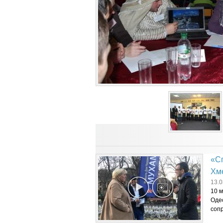
«Сп
Хм
13.0
10 м
Одес
сопр