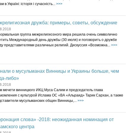
ам в Україні: історія і сучасність...
>>>
жрелигиозная дружба: примеры, советы, обсуждение
8.2018
ормальная группа межрелигиозного мира решила очень символично
етить Международный день дружбы (30 июля) и поговорить о дружбе
ду представителями различных религий. Дискуссия «Возможна...
>>>
знали о мусульманах Винницы и Украины больше, чем
да-либо»
6.2018
м мечети винницкого ИКЦ Муса Салим и председатель глава
акомления с культурой Ислама ОС «ВА «Альраид» Тарик Сархан, а также
дставители мусульманских общин Винницы,...
>>>
ронация слова» -2018: неожиданная номинация от
амского центра