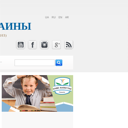
UA
RU
EN
AR
РАИНЫ
103)
Поиск
Форма поиска