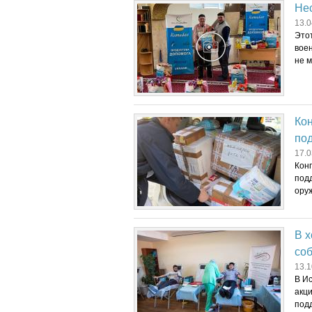
Нес
13.0
Это
воен
не м
Ко
по
17.0
Кон
подд
оруж
В х
соб
13.1
В И
акц
под