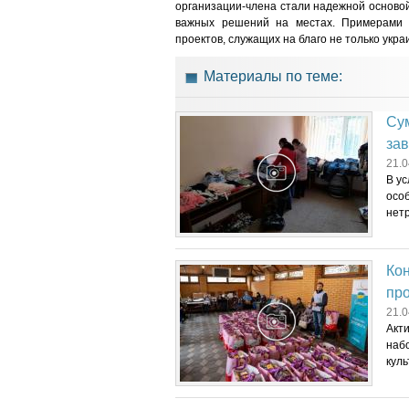
организации-члена стали надежной осново
важных решений на местах. Примерами 
проектов, служащих на благо не только укра
Материалы по теме:
Су
зав
21.0
В ус
осо
нет
Кон
пр
21.0
Акт
наб
куль