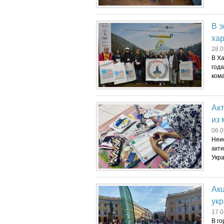
В э
ха
28.0
В Х
года
ком
Акт
из
06.0
Неи
акт
Укра
Акц
укр
17.0
В г