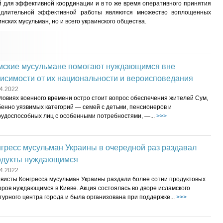
й для эффективной координации и в то же время оперативного принятия
длительной эффективной работы являются множество воплощенных
инских мусульман, но и всего украинского общества.
мские мусульмане помогают нуждающимся вне
исимости от их национальности и вероисповедания
4.2022
ловиях военного времени остро стоит вопрос обеспечения жителей Сум,
бенно уязвимых категорий — семей с детьми, пенсионеров и
рудоспособных лиц с особенными потребностями, —...
>>>
гресс мусульман Украины в очередной раз раздавал
одукты нуждающимся
4.2022
ивисты Конгресса мусульман Украины раздали более сотни продуктовых
оров нуждающимся в Киеве. Акция состоялась во дворе исламского
турного центра города и была организована при поддержке...
>>>