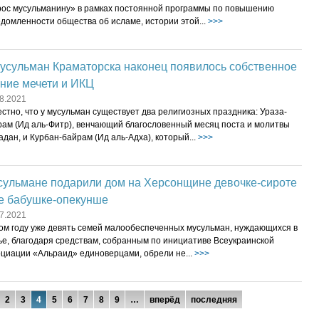
рос мусульманину» в рамках постоянной программы по повышению
домленности общества об исламе, истории этой...
>>>
мусульман Краматорска наконец появилось собственное
ние мечети и ИКЦ
8.2021
стно, что у мусульман существует два религиозных праздника: Ураза-
рам (Ид аль-Фитр), венчающий благословенный месяц поста и молитвы
дан, и Курбан-байрам (Ид аль-Адха), который...
>>>
сульмане подарили дом на Херсонщине девочке-сироте
ее бабушке-опекунше
7.2021
том году уже девять семей малообеспеченных мусульман, нуждающихся в
ье, благодаря средствам, собранным по инициативе Всеукраинской
оциации «Альраид» единоверцами, обрели не...
>>>
2
3
4
5
6
7
8
9
…
вперёд
последняя