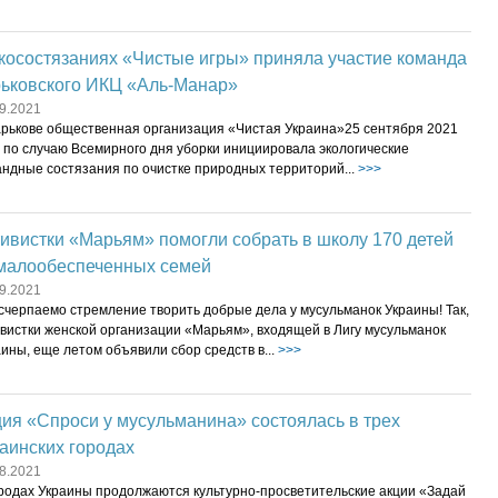
косостязаниях «Чистые игры» приняла участие команда
рьковского ИКЦ «Аль-Манар»
9.2021
арькове общественная организация «Чистая Украина»25 сентября 2021
 по случаю Всемирного дня уборки инициировала экологические
андные состязания по очистке природных территорий...
>>>
ивистки «Марьям» помогли собрать в школу 170 детей
 малообеспеченных семей
9.2021
счерпаемо стремление творить добрые дела у мусульманок Украины! Так,
ивистки женской организации «Марьям», входящей в Лигу мусульманок
ины, еще летом объявили сбор средств в...
>>>
ия «Спроси у мусульманина» состоялась в трех
аинских городах
8.2021
ородах Украины продолжаются культурно-просветительские акции «Задай