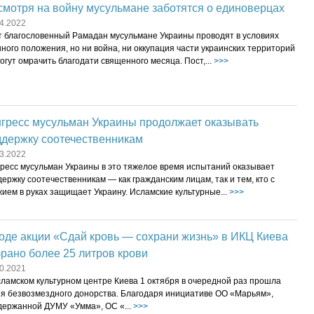
мотря на войну мусульмане заботятся о единоверцах
4.2022
т благословенный Рамадан мусульмане Украины проводят в условиях
ного положения, но ни война, ни оккупация части украинских территорий
огут омрачить благодати священного месяца. Пост,...
>>>
нгресс мусульман Украины продолжает оказывать
ддержку соотечественникам
3.2022
гресс мусульман Украины в это тяжелое время испытаний оказывает
ержку соотечественникам — как гражданским лицам, так и тем, кто с
ием в руках защищает Украину. Исламские культурные...
>>>
оде акции «Сдай кровь — сохрани жизнь» в ИКЦ Киева
рано более 25 литров крови
0.2021
сламском культурном центре Киева 1 октября в очередной раз прошла
ия безвозмездного донорства. Благодаря инициативе ОО «Марьям»,
держанной ДУМУ «Умма», ОС «...
>>>