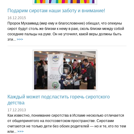
Подарим сиротам наши заботу и внимание!
16.12.2015
Пророк Мухаммад (мир ему и благословение) обещал, что опекуны
сирот будут столь же близки к нему в раю, сколь близки между собой
соседние пальцы на руке. Он не уточнял, какой веры должны быть
эти...
>>>
Каждый может подсластить горечь сиротского
детства
17.12.2013
Как известно, понимание сиротства в Исламе несколько отличается
от общепринятого на постсоветском пространстве. Сиротами
считаются не только дети без обоих родителей — но и те, кто по тем
или...
>>>