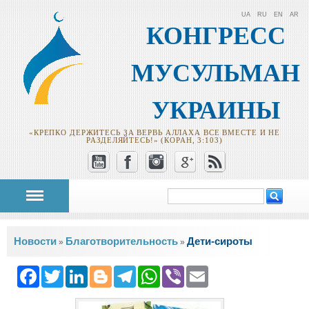
UA
RU
EN
AR
КОНГРЕСС
МУСУЛЬМАН
УКРАИНЫ
«КРЕПКО ДЕРЖИТЕСЬ ЗА ВЕРВЬ АЛЛАХА ВСЕ ВМЕСТЕ И НЕ
РАЗДЕЛЯЙТЕСЬ!» (КОРАН, 3:103)
Поиск
Форма поиска
Вы здесь
Новости
Благотворительность
Дети-сироты
»
»
Facebook
Twitter
LinkedIn
Blogger
Telegram
WhatsApp
Viber
Email