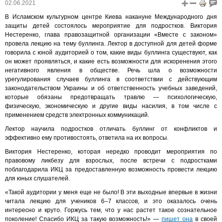
02.06.2021
В Исламском культурном центре Киева накануне Международного дня
защиты детей состоялось мероприятие для подростков. Виктория
Нестеренко, глава правозащитной организации «Вместе с законом»
провела лекцию на тему буллинга. Лектор в доступной для детей форме
говорила с юной аудиторией о том, какие виды буллинга существуют, как
он может проявляться, и какие есть возможности для искоренения этого
негативного явления в обществе. Речь шла о возможности
урегулирования случаев буллинга в соответствии с действующим
законодательством Украины и об ответственность учебных заведений,
которые обязаны предотвращать травлю — психологическую,
физическую, экономическую и другие виды насилия, в том числе с
применением средств электронных коммуникаций.
Лектор научила подростков отличать буллинг от конфликтов и
эффективно ему противостоять, ответила на их вопросы.
Виктория Нестеренко, которая нередко проводит мероприятия по
правовому ликбезу для взрослых, после встречи с подростками
поблагодарила ИКЦ за предоставленную возможность провести лекцию
для юных слушателей.
«Такой аудитории у меня еще не было! В эти выходные впервые в жизни
читала лекцию для учеников 6–7 классов, и это оказалось очень
интересно и круто. Горжусь тем, что у нас растет такое сознательное
поколение! Спасибо ИКЦ за такую ​​возможность!» —
пишет она
в своей