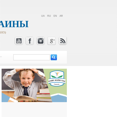
UA
RU
EN
AR
РАИНЫ
103)
Поиск
Форма поиска