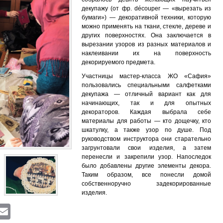
декупажу (от фр. découper — «вырезать из
бумаги») — декоративной техники, которую
можно применять на ткани, стекле, дереве и
других поверхностях. Она заключается в
вырезании узоров из разных материалов и
наклеивании их на поверхность
декорируемого предмета.
Участницы мастер-класса ЖО «Сафия»
пользовались специальными салфетками
декупажа — отличный вариант как для
начинающих, так и для опытных
декораторов. Каждая выбрала себе
материалы для работы — кто дощечку, кто
шкатулку, а также узор по душе. Под
руководством инструктора они старательно
загрунтовали свои изделия, а затем
перенесли и закрепили узор. Напоследок
было добавлены другие элементы декора.
Таким образом, все понесли домой
собственноручно задекорированные
изделия.
ram
atsApp
Viber
Email