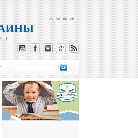
UA
RU
EN
AR
РАИНЫ
103)
Поиск
Форма поиска