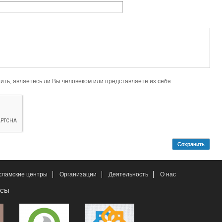
ловеком или представляете из себя
сламские центры
Организации
Деятельность
О нас
рсы