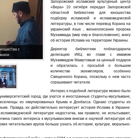
Запорожский исламский культурный центр
«Вера» 10 октября передал Запорожской
областной библиотеке для юношества
подборку исламской и исламоведческой
литературы, в том числе перевод Корана на
украинский язык , жизнеописание пророка
Мухаммада (мир ему и благословение), книгу
об истории Ислама на территории Украины.
Директор библиотеки поблагодарила
ношества с
делегацию ИКЦ во главе с имамом
книги
Мухаммадом Мамутовым за ценный подарок
и обратилась с просьбой о большем
количестве экземпляров, особенно
Священного Корана, поскольку о нем часто
спрашивают читатели.
Интерес к подобной литературе можно было
университетский город, где учатся и иностранные студенты-мусульмане,
еселенцы из оккупированных Крыма и Донбасса. Однако студенты из
зыке. Правда, их действительно интересует история Ислама в Украине.
исламоведческой литературе недостатка, как правило, не испытывают,
чина такого интереса к мусульманским книгам и научной литературе об
их читательских кругов больше узнать об истории, культуре, морально-