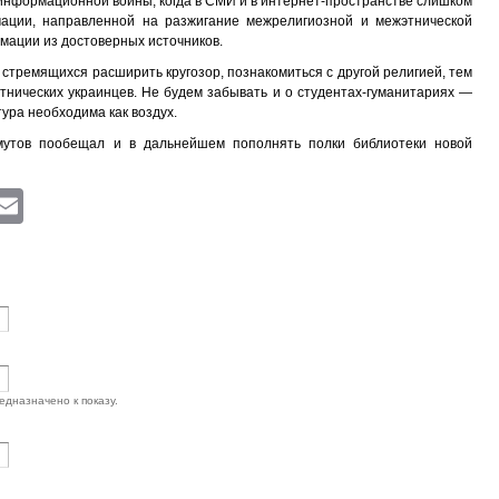
 информационной войны, когда в СМИ и в интернет-пространстве слишком
ации, направленной на разжигание межрелигиозной и межэтнической
рмации из достоверных источников.
, стремящихся расширить кругозор, познакомиться с другой религией, тем
этнических украинцев. Не будем забывать и о студентах-гуманитариях —
ура необходима как воздух.
утов пообещал и в дальнейшем пополнять полки библиотеки новой
ram
atsApp
Viber
Email
едназначено к показу.