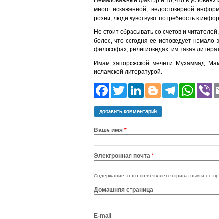
Немаловажный фактор и то, что в условиях
много искаженной, недостоверной информ
розни, люди чувствуют потребность в инфо
Не стоит сбрасывать со счетов и читателей
более, что сегодня ее исповедует немало 
философах, религиоведах: им такая литерат
Имам запорожской мечети Мухаммад Мам
исламской литературой.
Facebook
Twitter
LinkedIn
Blogger
Teleg
Wh
добавить комментарий
Ваше имя
*
Электронная почта
*
Содержание этого поля является приватным и не пр
Домашняя страница
E-mail