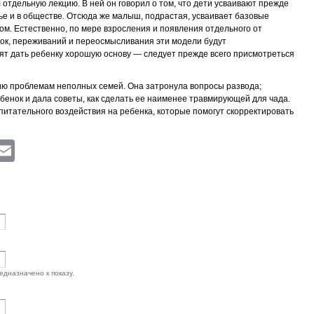
отдельную лекцию. В ней он говорил о том, что дети усваивают прежде
ье и в обществе. Отсюда же малыш, подрастая, усваивает базовые
. Естественно, по мере взросления и появления отдельного от
ок, переживаний и переосмысливания эти модели будут
тят дать ребенку хорошую основу — следует прежде всего присмотреться
ию проблемам неполных семей. Она затронула вопросы развода;
ебенок и дала советы, как сделать ее наименее травмирующей для чада.
питательного воздействия на ребенка, которые помогут скорректировать
ram
atsApp
Viber
Email
едназначено к показу.