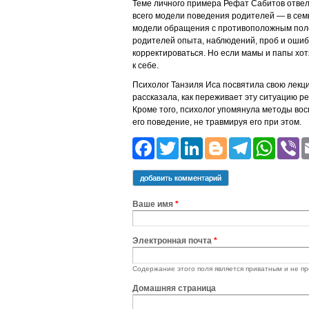
Теме личного примера Рефат Сабитов отвел 
всего модели поведения родителей — в сем
модели обращения с противоположным полом
родителей опыта, наблюдений, проб и ошиб
корректироваться. Но если мамы и папы хо
к себе.
Психолог Танзиля Иса посвятила свою лекц
рассказала, как переживает эту ситуацию р
Кроме того, психолог упомянула методы вос
его поведение, не травмируя его при этом.
Facebook
Twitter
LinkedIn
Blogger
Teleg
Wh
добавить комментарий
Ваше имя
*
Электронная почта
*
Содержание этого поля является приватным и не пр
Домашняя страница