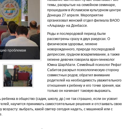
темы, раскрытые на семейном семинаре,
прошедшем в Исламском культурном центре
Донецка 27 апреля. Мероприятие
организовал женский отдел филиала ВАОО
«Альраид» на Донбассе.
Роды и послеродовой период были
рассмотрены сразу в двух ракурсах. О
физическом здоровье, гигиене
новорожденного, природе послеродовой
екцию проблемам
депрессии, грудном вскармливании, а также
гигиене девочек говорила врач-гинеколог
Юмна ШарАбати. Семейный психолог Рефат
Сабитов раскрыл психологическую сторону
совместных родов; обратил внимание
родителей на необходимость уважительного
отношения к ребенку и его точке зрения, как
только он начинает таковую выражать.
ребенка в общество (садик, школу, др.) не так страшно, если он усвоит
телей, научится принимать самостоятельные решения и отстаивать свою
у возрасту: выбрать, какой свитер сегодня надеть, с машинкой или с
е.