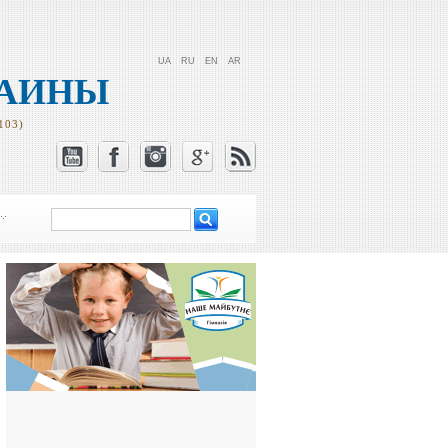
UA
RU
EN
AR
РАИНЫ
103)
Поиск
Форма поиска