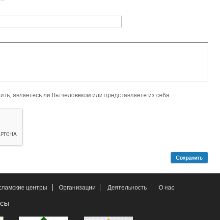
ловеком или представляете из себя
сламские центры
Организации
Деятельность
О нас
рсы