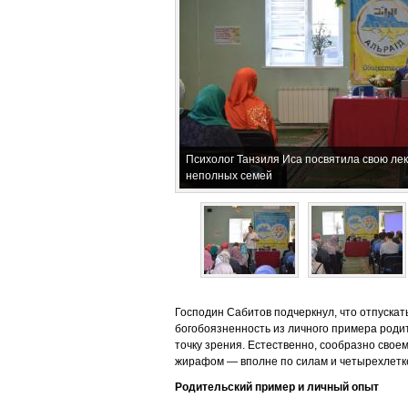
Психолог Танзиля Иса посвятила свою л
неполных семей
Господин Сабитов подчеркнул, что отпускать 
богобоязненность из личного примера роди
точку зрения. Естественно, сообразно своем
жирафом — вполне по силам и четырехлетк
Родительский пример и личный опыт