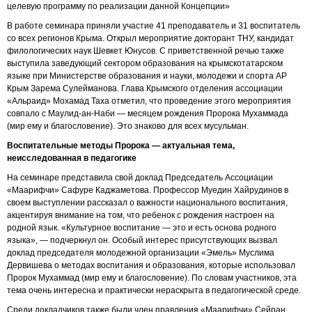
целевую программу по реализации данной Концепции»
В работе семинара приняли участие 41 преподаватель и 31 воспитатель
со всех регионов Крыма. Открыл мероприятие докторант ТНУ, кандидат
филологических наук Шевкет Юнусов. С приветственной речью также
выступила заведующий сектором образования на крымскотатарском
языке при Министерстве образования и науки, молодежи и спорта АР
Крым Зарема Сулейманова. Глава Крымского отделения ассоциации
«Альраид» Мохамад Таха отметил, что проведение этого мероприятия
совпало с Маулид-ан-Наби — месяцем рождения Пророка Мухаммада
(мир ему и благословение). Это знаково для всех мусульман.
Воспитательные методы Пророка — актуальная тема,
неисследованная в педагогике
На семинаре представила свой доклад Председатель Ассоциации
«Маарифчи» Сафуре Каджаметова. Профессор Муедин Хайрудинов в
своем выступлении рассказал о важности национального воспитания,
акцентируя внимание на том, что ребенок с рождения настроен на
родной язык. «Культурное воспитание — это и есть основа родного
языка», — подчеркнул он. Особый интерес присутствующих вызвал
доклад председателя молодежной организации «Эмель» Муслима
Дервишева о методах воспитания и образования, которые использовал
Пророк Мухаммад (мир ему и благословение). По словам участников, эта
тема очень интересна и практически нераскрыта в педагогической среде.
Среди докладчиков также были член правления «Маарифчи» Сейран