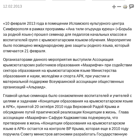
12.02.2013
«10 февраля 2013 года в помещении Исламского культурного центра
Симферополя в рамках программы «Ана тили огърунда куреш» («Борьба
за родной язык») прошел семинар для педагогов начальных классов и
воспитателей групп с крымскотатарским языком обучения. Мероприятие
было посвящено международному дню защиты родного языка, который
отмечается 21 февраля.
Организаторами данного мероприятия выступили Ассоциация
крымскотатарских работников образования «Маарифчи» при содействии
сектора образования на крымскотатарском языке Министерства
образования и науки, молодёжи и спорта АРК, при участии и
материальной поддержке Всеукраинской ассоциации общественных
организаций «Альраид».
Главной целью семинара было ознакомление воспитателей и учителей с
целями и задачами «Концепции образования на крымскотатарском языке
в АРК», принятой 20 октября 2010 года Верховной Радой Крыма и
обсуждение путей практической реализации Концепции в жизнь. Глава
ассоциации «Маарифчи» Сафуре Каджаметова подчеркнула, что
претворение в жизнь «Концепции образования на крымскотатарском
языке в АРК» остается на контроле ВР Крыма, которая еще в 2010 году
поручила Совету министров автономии разработать Государственную