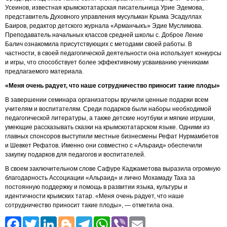
Усеинов, известная крымскотатарская писательница Урие Эдемова,
представитель Духовного управления мусульман Крыма Эсадуллах
Баиров, редактор детского журнала «Арманчыкъ» Эдие Муслимова.
Преподаватель начальных классов средней школы с. Доброе Ление
Балич ознакомила присутствующих с методами своей работы. В
частности, в своей педагогической деятельности она использует конкурсы
и игры, что способствует более эффективному усваиванию учениками
предлагаемого материала.
«Меня очень радует, что наше сотрудничество приносит такие плоды»
В завершении семинара организаторы вручили ценные подарки всем
учителям и воспитателям. Среди подарков были наборы необходимой
педагогической литературы, а также детские ноутбуки и мягкие игрушки,
умеющие рассказывать сказки на крымскотатарском языке. Одними из
главных спонсоров выступили местные бизнесмены Рефат Нурмамбетов
и Шевкет Рефатов. Именно они совместно с «Альраид» обеспечили
закупку подарков для педагогов и воспитателей.
В своем заключительном слове Сафуре Каджаметова выразила огромную
благодарность Ассоциации «Альраид» и лично Мохамаду Таха за
постоянную поддержку и помощь в развитии языка, культуры и
идентичности крымских татар. «Меня очень радует, что наше
сотрудничество приносит такие плоды», — отметила она.
Facebook
Twitter
LinkedIn
Blogger
Telegram
WhatsApp
Viber
Email