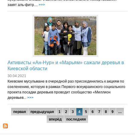
закят аль-фитр....
>>>
Активисты «Ан-Нур» и «Марьям» сажали деревья в
Киевской области
30.04.2021
Киевские мусульмане в очередной раз присоединились к акциям по
озеленению, которую в рамках Первого всеукраинского социального
проекта посадки деревьев проводит сообщество «Миллион
деревьев...
>>>
Страницы
первая
предыдущая
1
2
3
4
5
6
7
8
9
…
вперёд
последняя