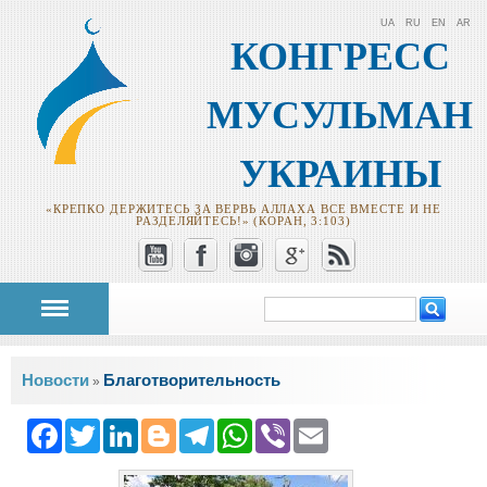
UA
RU
EN
AR
КОНГРЕСС
МУСУЛЬМАН
УКРАИНЫ
«КРЕПКО ДЕРЖИТЕСЬ ЗА ВЕРВЬ АЛЛАХА ВСЕ ВМЕСТЕ И НЕ
РАЗДЕЛЯЙТЕСЬ!» (КОРАН, 3:103)
Поиск
Форма поиска
Вы здесь
Новости
Благотворительность
»
Facebook
Twitter
LinkedIn
Blogger
Telegram
WhatsApp
Viber
Email