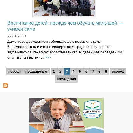
Воспитание детей: прежде чем обучать малышей —
учимся сами
22.01.2018
Даже перед рождением ребенка, еще с первых недель
беременности или и с ее планирования, родители начинают
задумываться, как будут воспитывать своих детей, как передать им
опыт и знания, не «...
>>>
Страницы
первая
предыдущая
1
2
3
4
5
6
7
8
9
вперёд
последняя