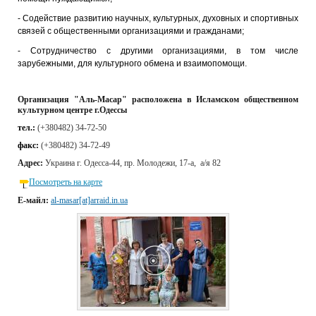
- Содействие развитию научных, культурных, духовных и спортивных
связей с общественными организациями и гражданами;
- Сотрудничество с другими организациями, в том числе
зарубежными, для культурного обмена и взаимопомощи.
Организация "Аль-Масар"
расположена
в
Исламском общественном
культурном центре г.Одессы
тел.:
(+380482) 34-72-50
факс:
(+380482) 34-72-49
Адрес:
Украина г. Одесса-44, пр. Молодежи, 17-а, а/я 82
Посмотреть на карте
Е-майл:
al-masar[at]arraid.in.ua