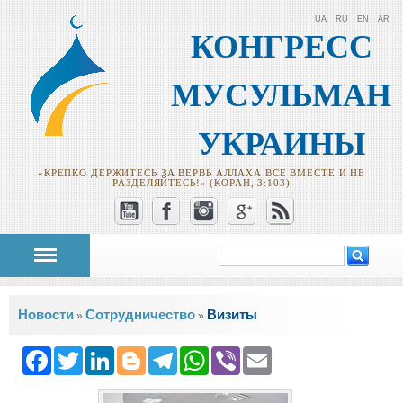
UA
RU
EN
AR
КОНГРЕСС
МУСУЛЬМАН
УКРАИНЫ
«КРЕПКО ДЕРЖИТЕСЬ ЗА ВЕРВЬ АЛЛАХА ВСЕ ВМЕСТЕ И НЕ
РАЗДЕЛЯЙТЕСЬ!» (КОРАН, 3:103)
Поиск
Форма поиска
Вы здесь
Новости
Сотрудничество
Визиты
»
»
Facebook
Twitter
LinkedIn
Blogger
Telegram
WhatsApp
Viber
Email