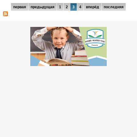
Страницы
первая
предыдущая
1
2
3
4
вперёд
последняя