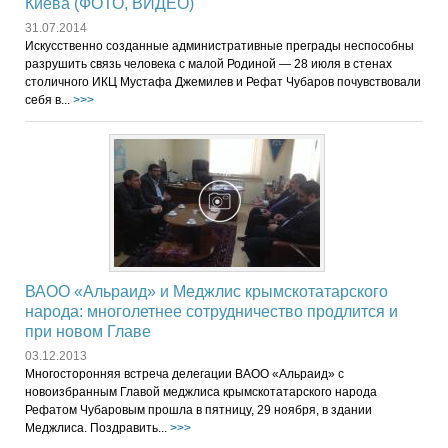
Киева (ФОТО, ВИДЕО)
31.07.2014
Искусственно созданные административные преграды неспособны
разрушить связь человека с малой Родиной — 28 июля в стенах
столичного ИКЦ Мустафа Джемилев и Рефат Чубаров почувствовали
себя в...
>>>
ВАОО «Альраид» и Меджлис крымскотатарского
народа: многолетнее сотрудничество продлится и
при новом Главе
03.12.2013
Многосторонняя встреча делегации ВАОО «Альраид» с
новоизбранным Главой меджлиса крымскотатарского народа
Рефатом Чубаровым прошла в пятницу, 29 ноября, в здании
Меджлиса. Поздравить...
>>>