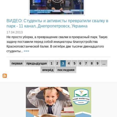
ВИДЕО: Студенты и активисты превратили свалку в
парк - 11 канал, Днепропетровск, Украина
17.04.2013
Не просто уборка, а превращение свалки в прекрасный парк. Такую
задачу поставили перед собой инициаторы благоустройства
Красноповстанческой балки. В октябре две тысячи двенадцатого
студенты...
>>>
Страницы
первая
предыдущая
1
2
3
4
5
6
7
8
9
…
вперёд
последняя