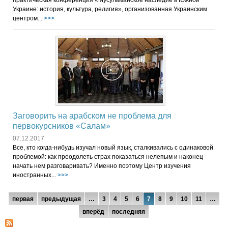
Украине: история, культура, религия», организованная Украинским
центром...
>>>
Заговорить на арабском не проблема для
первокурсников «Салам»
07.12.2017
Все, кто когда-нибудь изучал новый язык, сталкивались с одинаковой
проблемой: как преодолеть страх показаться нелепым и наконец
начать нем разговаривать? Именно поэтому Центр изучения
иностранных...
>>>
Страницы
первая
предыдущая
…
3
4
5
6
7
8
9
10
11
…
вперёд
последняя