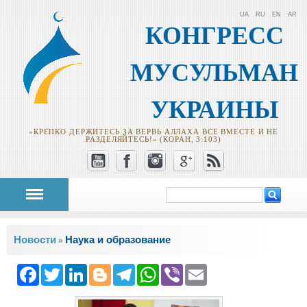
UA
RU
EN
AR
КОНГРЕСС
МУСУЛЬМАН
УКРАИНЫ
«КРЕПКО ДЕРЖИТЕСЬ ЗА ВЕРВЬ АЛЛАХА ВСЕ ВМЕСТЕ И НЕ
РАЗДЕЛЯЙТЕСЬ!» (КОРАН, 3:103)
Поиск
Форма поиска
Вы здесь
Новости
Наука и образование
»
Facebook
Twitter
LinkedIn
Blogger
Telegram
WhatsApp
Viber
Email