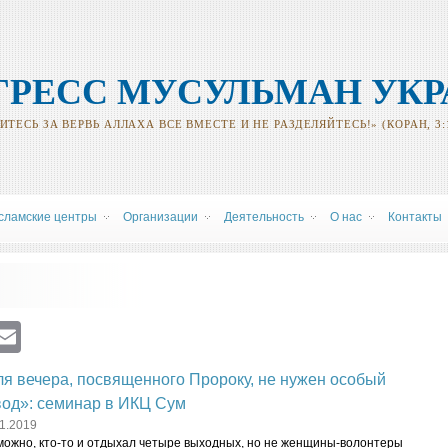
ГРЕСС МУСУЛЬМАН УК
ТЕСЬ ЗА ВЕРВЬ АЛЛАХА ВСЕ ВМЕСТЕ И НЕ РАЗДЕЛЯЙТЕСЬ!» (КОРАН, 3:
сламские центры
Oрганизации
Деятельность
О нас
Контакты
ram
atsApp
Viber
Email
я вечера, посвященного Пророку, не нужен особый
вод»: семинар в ИКЦ Сум
1.2019
можно, кто-то и отдыхал четыре выходных, но не женщины-волонтеры