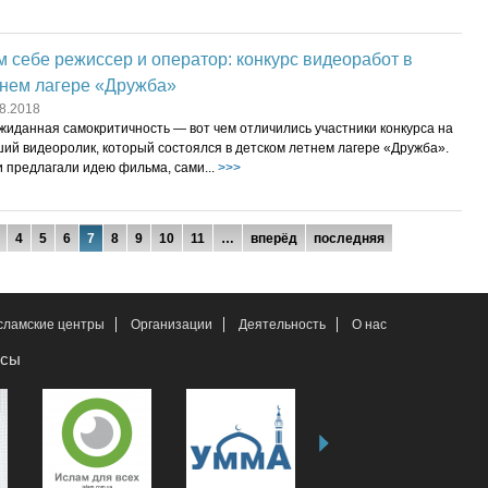
 себе режиссер и оператор: конкурс видеоработ в
тнем лагере «Дружба»
8.2018
жиданная самокритичность — вот чем отличились участники конкурса на
ий видеоролик, который состоялся в детском летнем лагере «Дружба».
 предлагали идею фильма, сами...
>>>
4
5
6
7
8
9
10
11
…
вперёд
последняя
сламские центры
Организации
Деятельность
О нас
рсы