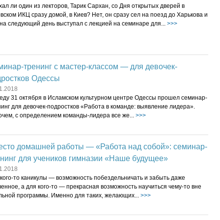
ал ли один из лекторов, Тарик Сархан, со Дня открытых дверей в
вском ИКЦ сразу домой, в Киев? Нет, он сразу сел на поезд до Харькова и
на следующий день выступал с лекцией на семинаре для...
>>>
инар-тренинг с мастер-классом — для девочек-
дростков Одессы
1.2018
реду 31 октября в Исламском культурном центре Одессы прошел семинар-
инг для девочек-подростков «Работа в команде: выявление лидера».
очем, с определением команды-лидера все же...
>>>
есто домашней работы — «Работа над собой»: семинар-
енинг для учеников гимназии «Наше будущее»
1.2018
 кого-то каникулы — возможность побездельничать и забыть даже
енное, а для кого-то — прекрасная возможность научиться чему-то вне
льной программы. Именно для таких, желающих...
>>>