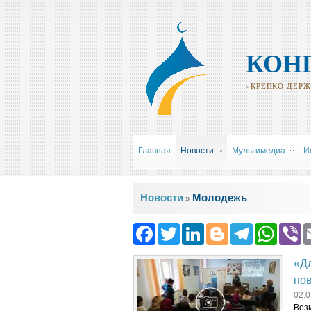
КОН
«КРЕПКО ДЕРЖИ
Главная
Новости
Мультимедиа
И
Вы здесь
Новости
Молодежь
»
Facebook
Twitter
LinkedIn
Blogger
Teleg
Wh
«Дл
по
02.0
Воз