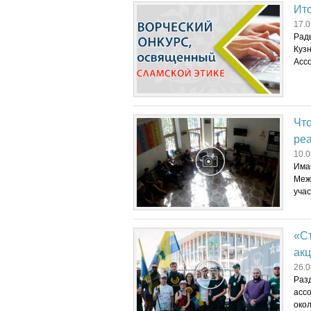
Ито
17.0
Рад
Куз
Ассо
Чт
ре
10.0
Има
Меж
уча
«Ст
ак
26.0
Разд
ассо
окол