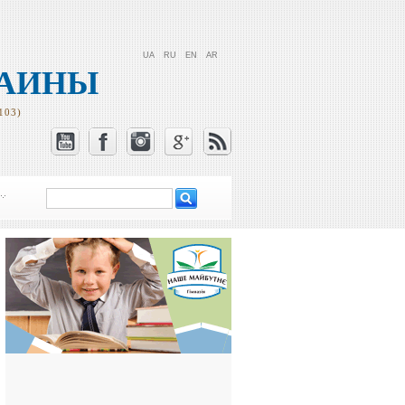
UA
RU
EN
AR
РАИНЫ
103)
Поиск
Форма поиска