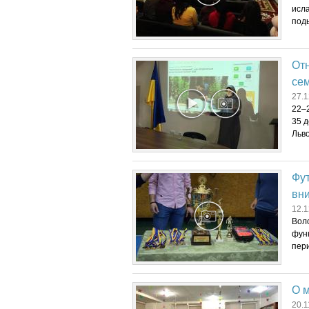
исла
под
От
сем
27.1
22–
35 д
Льво
Фу
вн
12.1
Вол
фун
пери
О 
20.1