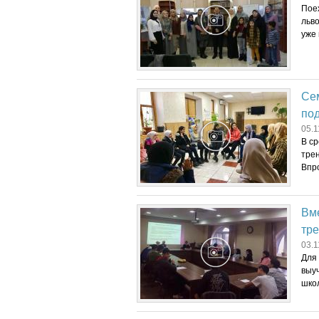
Поех
льво
уже 
Сем
по
05.1
В с
трен
Впр
Вм
тр
03.1
Для
выуч
шко