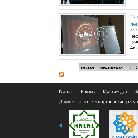
Сам
ле
09.0
Нео
лучш
Дети
Страницы
первая
предыдущая
…
3
Главная
Новости
Мультимедиа
И
Дружественные и партнерские ресу