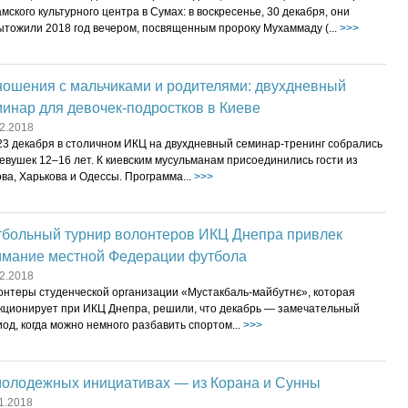
мского культурного центра в Сумах: в воскресенье, 30 декабря, они
ытожили 2018 год вечером, посвященным пророку Мухаммаду (...
>>>
ношения с мальчиками и родителями: двухдневный
инар для девочек-подростков в Киеве
2.2018
23 декабря в столичном ИКЦ на двухдневный семинар-тренинг собрались
евушек 12–16 лет. К киевским мусульманам присоединились гости из
ва, Харькова и Одессы. Программа...
>>>
тбольный турнир волонтеров ИКЦ Днепра привлек
имание местной Федерации футбола
2.2018
онтеры студенческой организации «Мустакбаль-майбутнє», которая
кционирует при ИКЦ Днепра, решили, что декабрь — замечательный
од, когда можно немного разбавить спортом...
>>>
молодежных инициативах — из Корана и Сунны
1.2018