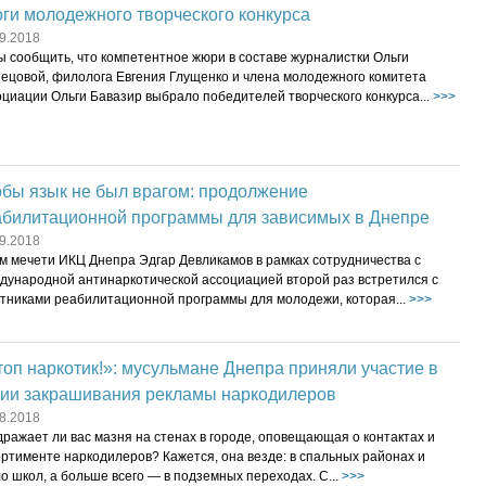
ги молодежного творческого конкурса
9.2018
ы сообщить, что компетентное жюри в составе журналистки Ольги
нецовой, филолога Евгения Глущенко и члена молодежного комитета
циации Ольги Бавазир выбрало победителей творческого конкурса...
>>>
обы язык не был врагом: продолжение
абилитационной программы для зависимых в Днепре
9.2018
м мечети ИКЦ Днепра Эдгар Девликамов в рамках сотрудничества с
дународной антинаркотической ассоциацией второй раз встретился с
стниками реабилитационной программы для молодежи, которая...
>>>
оп наркотик!»: мусульмане Днепра приняли участие в
ции закрашивания рекламы наркодилеров
8.2018
ражает ли вас мазня на стенах в городе, оповещающая о контактах и ​​
ртименте наркодилеров? Кажется, она везде: в спальных районах и
о школ, а больше всего — в подземных переходах. С...
>>>