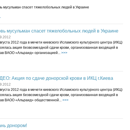
вь мусульман спасет тяжелобольных людей в Украине
>
вь мусульман спасет тяжелобольных людей в Украине
9.2012
вгуста 2012 года в мечети киевского Исламского культурного центра (ИКЦ)
оялась акция безвозмездной сдачи крови, организованная входящей в
тав ВАОО «Альраид» организацией...
>>>
ЕО: Акция по сдаче донорской крови в ИКЦ г.Киева
9.2012
вгуста 2012 года в мечети киевского Исламского культурного центра (ИКЦ)
оялась акция безвозмездной сдачи крови, организованная входящей в
тав ВАОО «Альраид» общественной...
>>>
ань донором!