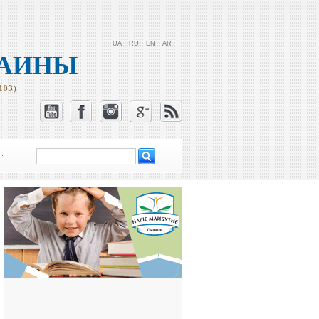
UA
RU
EN
AR
РАИНЫ
103)
Поиск
Форма поиска