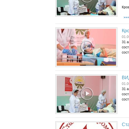
Кро
>>
Кро
01.0
31 а
сост
сос
ВИД
01.0
31 а
сост
сос
Ст