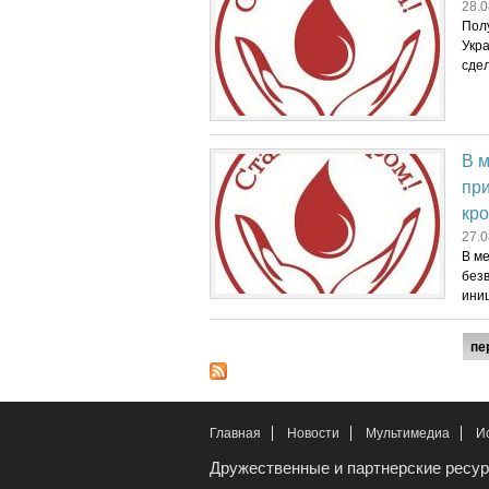
28.0
Пол
Укр
сдел
В м
пр
кр
27.0
В ме
безв
иниц
Страницы
пе
Главная
Новости
Мультимедиа
И
Дружественные и партнерские ресу