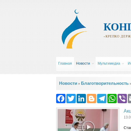
КОН
«КРЕПКО ДЕРЖИ
Главная
Новости
Мультимедиа
И
Вы здесь
Новости
Благотворительность
»
Facebook
Twitter
LinkedIn
Blogger
Teleg
Wh
Акц
13.0
Ста