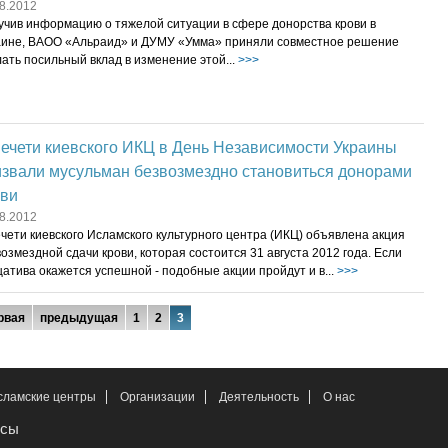
8.2012
учив информацию о тяжелой ситуации в сфере донорства крови в
аине, ВАОО «Альраид» и ДУМУ «Умма» приняли совместное решение
ать посильный вклад в изменение этой...
>>>
ечети киевского ИКЦ в День Независимости Украины
извали мусульман безвозмездно становиться донорами
ови
8.2012
чети киевского Исламского культурного центра (ИКЦ) объявлена акция
озмездной сдачи крови, которая состоится 31 августа 2012 года. Если
атива окажется успешной - подобные акции пройдут и в...
>>>
рвая
предыдущая
1
2
3
сламские центры
Организации
Деятельность
О нас
рсы