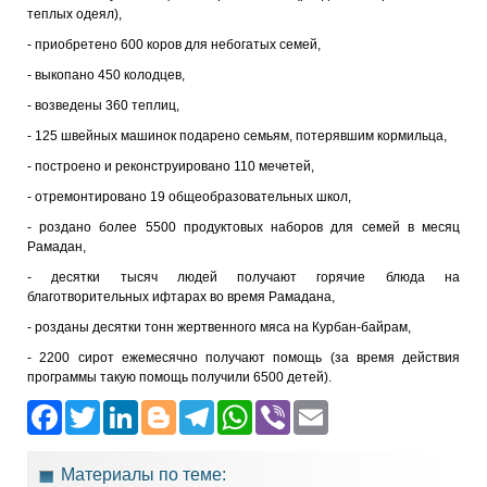
теплых одеял),
- приобретено 600 коров для небогатых семей,
- выкопано 450 колодцев,
- возведены 360 теплиц,
- 125 швейных машинок подарено семьям, потерявшим кормильца,
- построено и реконструировано 110 мечетей,
- отремонтировано 19 общеобразовательных школ,
- роздано более 5500 продуктовых наборов для семей в месяц
Рамадан,
- десятки тысяч людей получают горячие блюда на
благотворительных ифтарах во время Рамадана,
- розданы десятки тонн жертвенного мяса на Курбан-байрам,
- 2200 сирот ежемесячно получают помощь (за время действия
программы такую ​​помощь получили 6500 детей).
Facebook
Twitter
LinkedIn
Blogger
Telegram
WhatsApp
Viber
Email
Материалы по теме: