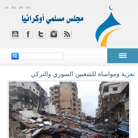
UA
RU
EN
AR
‏ابحث ‏
استمارة البحث
تعزية ومواساة للشعبين السوري والتركي