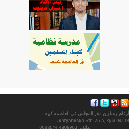
أرقام وعناوين مقر المجلس في العاصمة كييف:
Dehtyarivska Str., 25-a, kyiv 04119
هاتف: 4909900-0038044