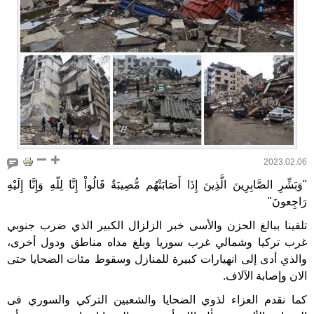
2023.02.06
"وَبَشِّرِ الصَّابِرِينَ الَّذِينَ إِذَا أَصَابَتْهُم مُّصِيبَةٌ قَالُواْ إِنَّا لِلّهِ وَإِنَّا إِلَيْهِ
رَاجِعونَ"
تلقينا ببالغ الحزن والأسى خبر الزلزال الكبير الذي ضرب جنوبي
غرب تركيا وشمالي غرب سوريا وبلغ مداه مناطق ودول أخرى،
والذي أدى إلى انهيارات كبيرة للمنازل وسقوط مئات الضحايا حتى
الان وإصابة الآلاف.
كما نقدم العزاء لذوي الضحايا والشعبين التركي والسوري فى