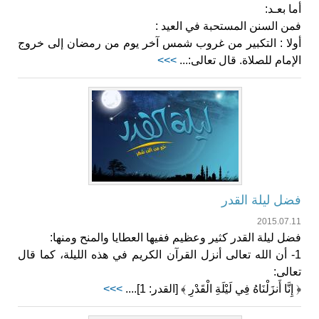
أما بعـد:
فمن السنن المستحبة في العيد :
أولا : التكبير من غروب شمس آخر يوم من رمضان إلى خروج
الإمام للصلاة. قال تعالى:...
>>>
فضل ليلة القدر
2015.07.11
فضل ليلة القدر كثير وعظيم ففيها العطايا والمنح ومنها:
1- أن الله تعالى أنزل القرآن الكريم في هذه الليلة، كما قال
تعالى:
﴿ إِنَّا أَنزَلْنَاهُ فِي لَيْلَةِ الْقَدْرِ ﴾ [القدر: 1]....
>>>