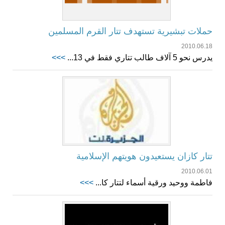
حملات تبشيرية تستهدف تتار القرم المسلمين
2010.06.18
يدرس نحو 5 آلاف طالب تتاري فقط في 13...
>>>
تتار كازان يستعيدون هويتهم الإسلامية
2010.06.01
فاطمة ووحيد ورقية أسماء لتتار كا...
>>>