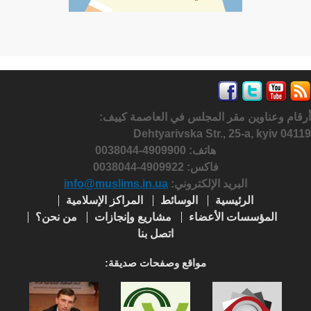
أرقام وعناوين مقر المجلس في العاصمة كييف:
Dehtyarivska Str., 25-a, kyiv 04119
هاتف: 4909900-0038044
فاكس:
4909922-0038044
البريد الإلكتروني:
info@muslims.in.ua
الرئيسية
الوسائط
المراكز الإسلامية
المؤسسات الأعضاء
مشاريع وإنجازات
من نحن؟
اتصل بنا
مواقع وصفحات صديقة: